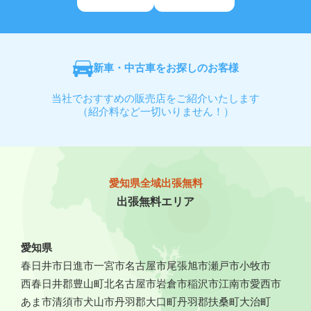
新車・中古車をお探しのお客様
当社でおすすめの販売店をご紹介いたします
（紹介料など一切いりません！）
愛知県全域出張無料
出張無料エリア
愛知県
春日井市
日進市
一宮市
名古屋市
尾張旭市
瀬戸市
小牧市
西春日井郡豊山町
北名古屋市
岩倉市
稲沢市
江南市
愛西市
あま市
清須市
犬山市
丹羽郡大口町
丹羽郡扶桑町
大治町