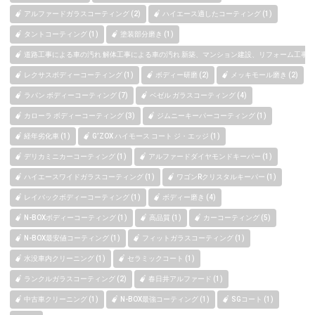
アルファードガラスコーティング (2)
ハイエース適したコーティング (1)
タントコーティング (1)
塗装部分磨き (1)
道路工事による車の汚れ 解体工事による車の汚れ 新築、マンション建設、リフォーム工事によ
レクサスボディーコーティング (1)
ボディー研磨 (2)
メッキモール磨き (2)
ラパン ボディーコーティング (7)
ベゼル ガラスコーティング (4)
カローラ ボディーコーティング (3)
ジムニーキーパーコーティング (1)
経年劣化車 (1)
G’ZOX ハイモース コート ジ・エッジ (1)
デリカミニカーコーティング (1)
アルファードダイヤモンドキーパー (1)
ハイエースワイドガラスコーティング (1)
ワゴンRクリスタルキーパー (1)
レイバックボディーコーティング (1)
ボディー磨き (4)
N-BOXボディーコーティング (1)
高品質 (1)
カーコーティング (5)
N-BOX最安値コーティング (1)
フィットガラスコーティング (1)
水没車内クリーニング (1)
セラミックコート (1)
ランクルガラスコーティング (2)
春日井アルファード (1)
中古車クリーニング (1)
N-BOX最強コーティング (1)
SGコート (1)