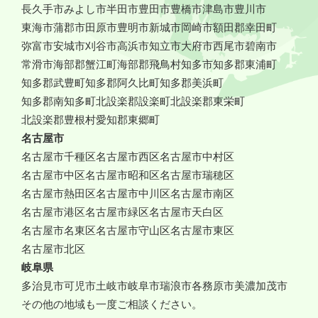
長久手市
みよし市
半田市
豊田市
豊橋市
津島市
豊川市
東海市
蒲郡市
田原市
豊明市
新城市
岡崎市
額田郡幸田町
弥富市
安城市
刈谷市
高浜市
知立市
大府市
西尾市
碧南市
常滑市
海部郡蟹江町
海部郡飛鳥村
知多市
知多郡東浦町
知多郡武豊町
知多郡阿久比町
知多郡美浜町
知多郡南知多町
北設楽郡設楽町
北設楽郡東栄町
北設楽郡豊根村
愛知郡東郷町
名古屋市
名古屋市千種区
名古屋市西区
名古屋市中村区
名古屋市中区
名古屋市昭和区
名古屋市瑞穂区
名古屋市熱田区
名古屋市中川区
名古屋市南区
名古屋市港区
名古屋市緑区
名古屋市天白区
名古屋市名東区
名古屋市守山区
名古屋市東区
名古屋市北区
岐阜県
多治見市
可児市
土岐市
岐阜市
瑞浪市
各務原市
美濃加茂市
その他の地域も一度ご相談ください。