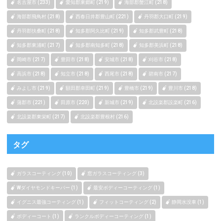
名古屋市 (233)
愛知郡東郷町 (219)
海部郡蟹江町 (218)
海部郡飛鳥村 (218)
西春日井郡豊山町 (221)
丹羽郡大口町 (219)
丹羽郡扶桑町 (218)
知多郡阿久比町 (219)
知多郡武豊町 (218)
知多郡東浦町 (217)
知多郡南知多町 (218)
知多郡美浜町 (218)
岡崎市 (217)
豊田市 (218)
安城市 (218)
刈谷市 (218)
高浜市 (218)
知立市 (218)
西尾市 (218)
碧南市 (217)
みよし市 (219)
額田郡幸田町 (219)
豊橋市 (219)
豊川市 (218)
蒲郡市 (221)
田原市 (220)
新城市 (219)
北設楽郡設楽町 (216)
北設楽郡東栄町 (217)
北設楽郡豊根村 (216)
タグ
ガラスコーティング (10)
窓ガラスコーティング (3)
Wダイヤモンドキーパー (1)
最安ボディーコーティング (1)
イグニス最強コーティング (1)
フィットコーティング (2)
静岡水没車 (1)
ボディーコート (1)
ランクルボディーコーティング (1)