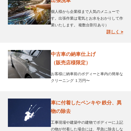
出張洗車
個人様から企業様まで人気のメニューで
す。出張作業は電気とお水をおかりして作
業いたします。 複数台割引あり）
詳しく >
中古車の納車仕上げ
（販売店様限定）
お客様に納車前のボディーと車内の簡単な
クリーニング １万円〜
車に付着したペンキや 鉄分、異
物の除去
工事現場や建築中の建物でボディーに上記
の物が付着した場合には、早急に除去しな