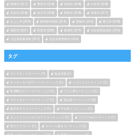
岡崎市 (217)
豊田市 (218)
安城市 (218)
刈谷市 (218)
高浜市 (218)
知立市 (218)
西尾市 (218)
碧南市 (217)
みよし市 (219)
額田郡幸田町 (219)
豊橋市 (219)
豊川市 (218)
蒲郡市 (221)
田原市 (220)
新城市 (219)
北設楽郡設楽町 (216)
北設楽郡東栄町 (217)
北設楽郡豊根村 (216)
タグ
ダイヤモンドキーパー (7)
板金塗装 (1)
キッチンカーボディーコーティング (1)
イグニスコーティング (1)
N-ONEボディーコーティング (1)
ワゴンRコーティング (1)
ガラスボディーコーティング (1)
高品質コーティング (2)
春日井ガラスコーティング (1)
中古車リフレッシュ (1)
タントファンクロスガラスコーティング (1)
プリウスαコーティング (1)
窓ガラスコート (1)
ホイール磨きコーティング (1)
艶々ボディーコーティング (1)
新型アルファード (1)