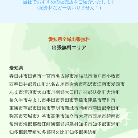
当社でおすすめの販売店をご紹介いたします
（紹介料など一切いりません！）
愛知県全域出張無料
出張無料エリア
愛知県
春日井市
日進市
一宮市
名古屋市
尾張旭市
瀬戸市
小牧市
西春日井郡豊山町
北名古屋市
岩倉市
稲沢市
江南市
愛西市
あま市
清須市
犬山市
丹羽郡大口町
丹羽郡扶桑町
大治町
長久手市
みよし市
半田市
豊田市
豊橋市
津島市
豊川市
東海市
蒲郡市
田原市
豊明市
新城市
岡崎市
額田郡幸田町
弥富市
安城市
刈谷市
高浜市
知立市
大府市
西尾市
碧南市
常滑市
海部郡蟹江町
海部郡飛鳥村
知多市
知多郡東浦町
知多郡武豊町
知多郡阿久比町
知多郡美浜町