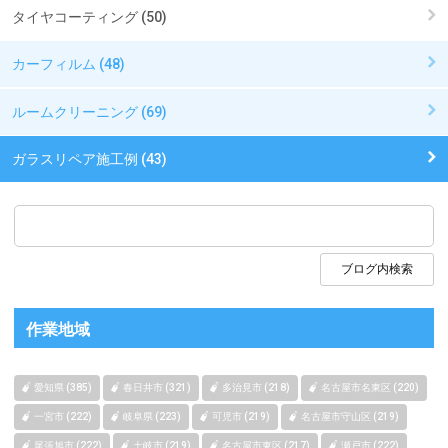
タイヤコーティング (50)
カーフィルム (48)
ルームクリーニング (69)
ガラスリペア施工例 (43)
作業地域
愛知県 (385)
春日井市 (321)
多治見市 (218)
名古屋市名東区 (220)
一宮市 (222)
岐阜県 (223)
可児市 (219)
名古屋市守山区 (219)
尾張旭市 (222)
土岐市 (219)
名古屋市東区 (217)
瀬戸市 (222)