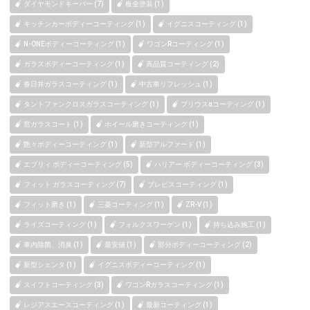
ダイヤモンドキーパー (7)
板金塗装 (1)
キッチンカーボディーコーティング (1)
イグニスコーティング (1)
N-ONEボディーコーティング (1)
ワゴンRコーティング (1)
ガラスボディーコーティング (1)
高品質コーティング (2)
春日井ガラスコーティング (1)
中古車リフレッシュ (1)
タントファンクロスガラスコーティング (1)
プリウスαコーティング (1)
窓ガラスコート (1)
ホイール磨きコーティング (1)
艶々ボディーコーティング (1)
新型アルファード (1)
エブリィ ボディーコーティング (5)
ハリアー ボディーコーティング (3)
フィット ガラスコーティング (7)
ブレビスコーティング (1)
フィット磨き (1)
三菱コーティング (1)
ZR-V (1)
ライズコーティング (1)
フォルクスワーゲン (1)
持ち込み施工 (1)
車内除菌、消臭 (1)
最安値 (1)
部分ボディーコーティング (2)
新型シェンタ (1)
イグニスボディーコーティング (1)
スイフトコーティング (3)
ワゴンRガラスコーティング (1)
レジアスエースコーティング (1)
最新コーティング (1)