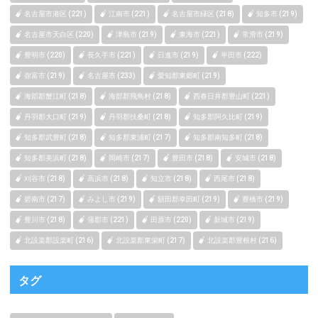
名古屋市港区 (221)
江南市 (221)
名古屋市緑区 (218)
知多市 (219)
名古屋市天白区 (220)
津島市 (219)
東海市 (221)
常滑市 (219)
豊明市 (220)
長久手市 (221)
日進市 (219)
半田市 (222)
弥富市 (219)
名古屋市 (233)
愛知郡東郷町 (219)
海部郡蟹江町 (218)
海部郡飛鳥村 (218)
西春日井郡豊山町 (221)
丹羽郡大口町 (219)
丹羽郡扶桑町 (218)
知多郡阿久比町 (219)
知多郡武豊町 (218)
知多郡東浦町 (217)
知多郡南知多町 (218)
知多郡美浜町 (218)
岡崎市 (217)
豊田市 (218)
安城市 (218)
刈谷市 (218)
高浜市 (218)
知立市 (218)
西尾市 (218)
碧南市 (217)
みよし市 (219)
額田郡幸田町 (219)
豊橋市 (219)
豊川市 (218)
蒲郡市 (221)
田原市 (220)
新城市 (219)
北設楽郡設楽町 (216)
北設楽郡東栄町 (217)
北設楽郡豊根村 (216)
タグ