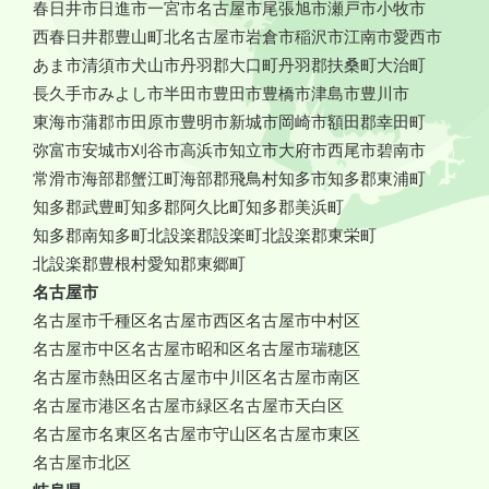
春日井市
日進市
一宮市
名古屋市
尾張旭市
瀬戸市
小牧市
西春日井郡豊山町
北名古屋市
岩倉市
稲沢市
江南市
愛西市
あま市
清須市
犬山市
丹羽郡大口町
丹羽郡扶桑町
大治町
長久手市
みよし市
半田市
豊田市
豊橋市
津島市
豊川市
東海市
蒲郡市
田原市
豊明市
新城市
岡崎市
額田郡幸田町
弥富市
安城市
刈谷市
高浜市
知立市
大府市
西尾市
碧南市
常滑市
海部郡蟹江町
海部郡飛鳥村
知多市
知多郡東浦町
知多郡武豊町
知多郡阿久比町
知多郡美浜町
知多郡南知多町
北設楽郡設楽町
北設楽郡東栄町
北設楽郡豊根村
愛知郡東郷町
名古屋市
名古屋市千種区
名古屋市西区
名古屋市中村区
名古屋市中区
名古屋市昭和区
名古屋市瑞穂区
名古屋市熱田区
名古屋市中川区
名古屋市南区
名古屋市港区
名古屋市緑区
名古屋市天白区
名古屋市名東区
名古屋市守山区
名古屋市東区
名古屋市北区