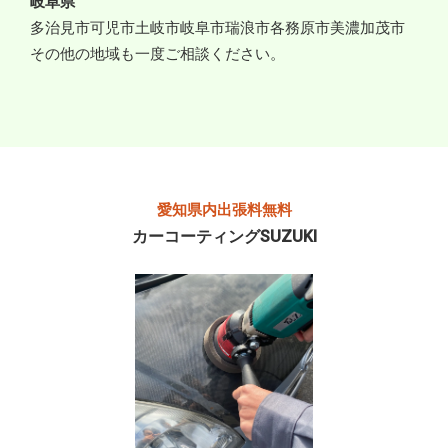
岐阜県
多治見市
可児市
土岐市
岐阜市
瑞浪市
各務原市
美濃加茂市
その他の地域も一度ご相談ください。
愛知県内出張料無料
カーコーティングSUZUKI