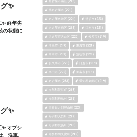
名古屋市南区 (218)
グ✨
北名古屋市 (221)
名古屋市港区 (221)
清須市 (223)
✨ 経年劣
名古屋市緑区 (218)
江南市 (221)
装の状態に
名古屋市天白区 (220)
知多市 (219)
津島市 (219)
東海市 (221)
常滑市 (219)
豊明市 (220)
長久手市 (221)
日進市 (219)
半田市 (222)
弥富市 (219)
名古屋市 (233)
愛知郡東郷町 (219)
海部郡蟹江町 (218)
海部郡飛鳥村 (218)
西春日井郡豊山町 (221)
グ✨
丹羽郡大口町 (219)
丹羽郡扶桑町 (218)
✨ オプシ
は、洗車、
知多郡阿久比町 (219)