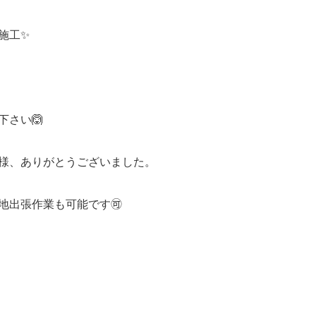
施工✨
さい🙆
様、ありがとうございました。
地出張作業も可能です🉑