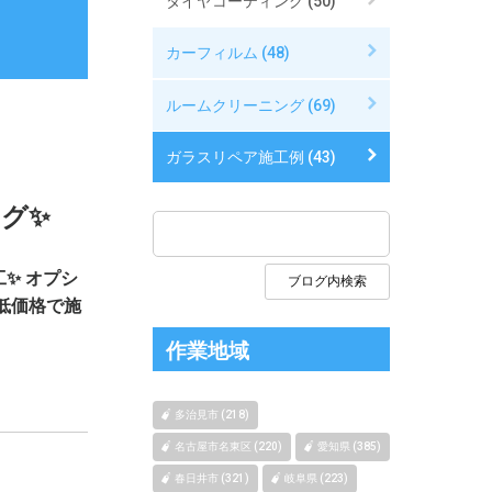
タイヤコーティング (50)
カーフィルム (48)
ルームクリーニング (69)
ガラスリペア施工例 (43)
グ✨
✨ オプシ
低価格で施
作業地域
多治見市 (218)
名古屋市名東区 (220)
愛知県 (385)
春日井市 (321)
岐阜県 (223)