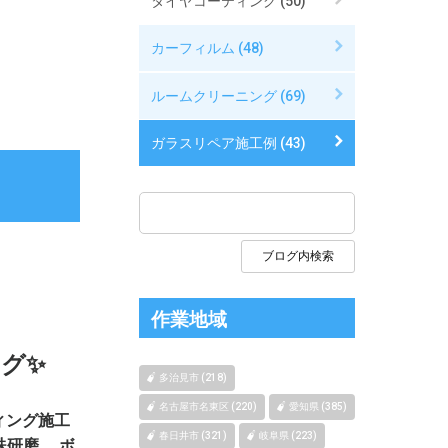
タイヤコーティング (50)
カーフィルム (48)
ルームクリーニング (69)
ガラスリペア施工例 (43)
作業地域
グ✨
多治見市 (218)
名古屋市名東区 (220)
愛知県 (385)
ィング施工
春日井市 (321)
岐阜県 (223)
殊研磨。 ボ