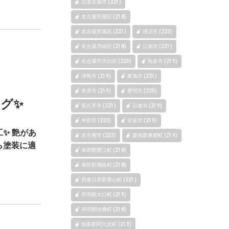
北名古屋市 (221)
名古屋市南区 (218)
名古屋市港区 (221)
清須市 (223)
名古屋市緑区 (218)
江南市 (221)
名古屋市天白区 (220)
知多市 (219)
津島市 (219)
東海市 (221)
常滑市 (219)
豊明市 (220)
グ✨
長久手市 (221)
日進市 (219)
半田市 (222)
弥富市 (219)
✨ 艶があ
名古屋市 (233)
愛知郡東郷町 (219)
ら塗装に適
海部郡蟹江町 (218)
海部郡飛鳥村 (218)
西春日井郡豊山町 (221)
丹羽郡大口町 (219)
丹羽郡扶桑町 (218)
知多郡阿久比町 (219)