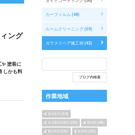
タイヤコーティング (50)
カーフィルム (48)
ルームクリーニング (69)
ティング
ガラスリペア施工例 (43)
✨ 塗装に
 しかも料
作業地域
多治見市 (218)
名古屋市名東区 (220)
愛知県 (385)
春日井市 (321)
岐阜県 (223)