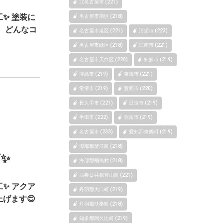
北名古屋市 (221)
✨ 塗装に
名古屋市南区 (218)
 どんなコ
名古屋市港区 (221)
清須市 (223)
名古屋市緑区 (218)
江南市 (221)
名古屋市天白区 (220)
知多市 (219)
津島市 (219)
東海市 (221)
常滑市 (219)
豊明市 (220)
長久手市 (221)
日進市 (219)
半田市 (222)
弥富市 (219)
名古屋市 (233)
愛知郡東郷町 (219)
海部郡蟹江町 (218)
✨
海部郡飛鳥村 (218)
西春日井郡豊山町 (221)
✨ アクア
丹羽郡大口町 (219)
げます😊
丹羽郡扶桑町 (218)
知多郡阿久比町 (219)