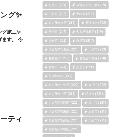
可児市 (219)
名古屋市守山区 (219)
ング✨
一宮市 (222)
土岐市 (219)
名古屋市東区 (217)
尾張旭市 (222)
ング施工✨
瑞浪市 (217)
名古屋市北区 (219)
ます。 今
瀬戸市 (222)
岐阜市 (217)
名古屋市千種区 (220)
小牧市 (223)
各務原市 (218)
名古屋市西区 (220)
愛西市 (223)
あま市 (221)
美濃加茂市 (217)
名古屋市中村区 (220)
大治町 (222)
名古屋市中区 (219)
稲沢市 (221)
名古屋市昭和区 (220)
犬山市 (221)
名古屋市瑞穂区 (220)
岩倉市 (221)
コーティ
名古屋市熱田区 (220)
大府市 (221)
名古屋市中川区 (221)