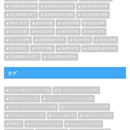
丹羽郡扶桑町 (218)
知多郡阿久比町 (219)
知多郡武豊町 (218)
知多郡東浦町 (217)
知多郡南知多町 (218)
知多郡美浜町 (218)
岡崎市 (217)
豊田市 (218)
安城市 (218)
刈谷市 (218)
高浜市 (218)
知立市 (218)
西尾市 (218)
碧南市 (217)
みよし市 (219)
額田郡幸田町 (219)
豊橋市 (219)
豊川市 (218)
蒲郡市 (221)
田原市 (220)
新城市 (219)
北設楽郡設楽町 (216)
北設楽郡東栄町 (217)
北設楽郡豊根村 (216)
タグ
ホイール磨きコーティング (1)
艶々ボディーコーティング (1)
新型アルファード (1)
エブリィ ボディーコーティング (5)
ハリアー ボディーコーティング (3)
フィット ガラスコーティング (7)
ブレビスコーティング (1)
フィット磨き (1)
三菱コーティング (1)
ZR-V (1)
ライズコーティング (1)
フォルクスワーゲン (1)