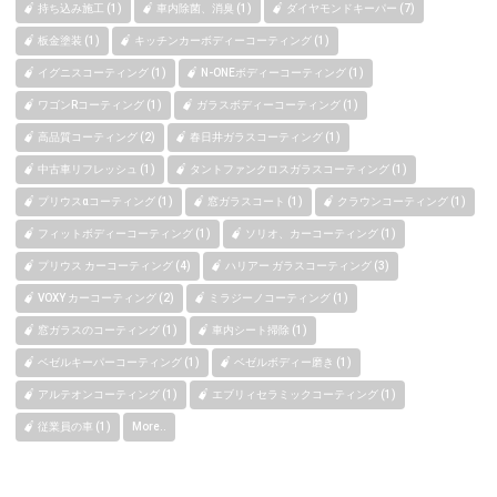
持ち込み施工 (1)
車内除菌、消臭 (1)
ダイヤモンドキーパー (7)
板金塗装 (1)
キッチンカーボディーコーティング (1)
イグニスコーティング (1)
N-ONEボディーコーティング (1)
ワゴンRコーティング (1)
ガラスボディーコーティング (1)
高品質コーティング (2)
春日井ガラスコーティング (1)
中古車リフレッシュ (1)
タントファンクロスガラスコーティング (1)
プリウスαコーティング (1)
窓ガラスコート (1)
クラウンコーティング (1)
フィットボディーコーティング (1)
ソリオ、カーコーティング (1)
プリウス カーコーティング (4)
ハリアー ガラスコーティング (3)
VOXY カーコーティング (2)
ミラジーノコーティング (1)
窓ガラスのコーティング (1)
車内シート掃除 (1)
ベゼルキーパーコーティング (1)
ベゼルボディー磨き (1)
アルテオンコーティング (1)
エブリィセラミックコーティング (1)
従業員の車 (1)
More..