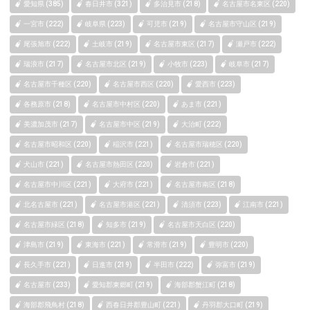
愛知県 (385)
春日井市 (321)
多治見市 (218)
名古屋市名東区 (220)
一宮市 (222)
岐阜県 (223)
可児市 (219)
名古屋市守山区 (219)
尾張旭市 (222)
土岐市 (219)
名古屋市東区 (217)
瀬戸市 (222)
瑞浪市 (217)
名古屋市北区 (219)
小牧市 (223)
岐阜市 (217)
名古屋市千種区 (220)
名古屋市西区 (220)
愛西市 (223)
各務原市 (218)
名古屋市中村区 (220)
あま市 (221)
美濃加茂市 (217)
名古屋市中区 (219)
大治町 (222)
名古屋市昭和区 (220)
稲沢市 (221)
名古屋市瑞穂区 (220)
犬山市 (221)
名古屋市熱田区 (220)
岩倉市 (221)
名古屋市中川区 (221)
大府市 (221)
名古屋市南区 (218)
北名古屋市 (221)
名古屋市港区 (221)
清須市 (223)
江南市 (221)
名古屋市緑区 (218)
知多市 (219)
名古屋市天白区 (220)
津島市 (219)
東海市 (221)
常滑市 (219)
豊明市 (220)
長久手市 (221)
日進市 (219)
半田市 (222)
弥富市 (219)
名古屋市 (233)
愛知郡東郷町 (219)
海部郡蟹江町 (218)
海部郡飛鳥村 (218)
西春日井郡豊山町 (221)
丹羽郡大口町 (219)