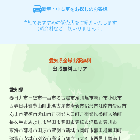
新車・中古車をお探しのお客様
当社でおすすめの販売店をご紹介いたします
（紹介料など一切いりません！）
愛知県全域出張無料
出張無料エリア
愛知県
春日井市
日進市
一宮市
名古屋市
尾張旭市
瀬戸市
小牧市
西春日井郡豊山町
北名古屋市
岩倉市
稲沢市
江南市
愛西市
あま市
清須市
犬山市
丹羽郡大口町
丹羽郡扶桑町
大治町
長久手市
みよし市
半田市
豊田市
豊橋市
津島市
豊川市
東海市
蒲郡市
田原市
豊明市
新城市
岡崎市
額田郡幸田町
弥富市
安城市
刈谷市
高浜市
知立市
大府市
西尾市
碧南市