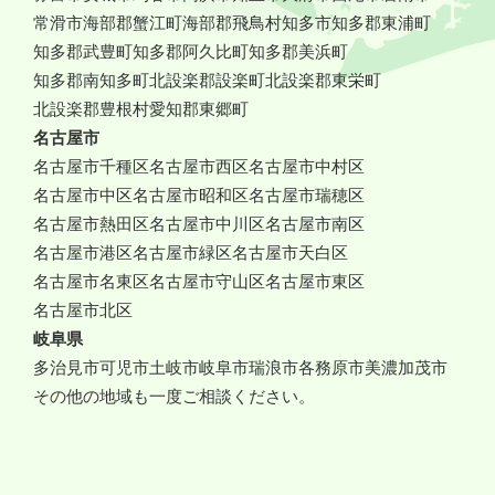
常滑市
海部郡蟹江町
海部郡飛鳥村
知多市
知多郡東浦町
知多郡武豊町
知多郡阿久比町
知多郡美浜町
知多郡南知多町
北設楽郡設楽町
北設楽郡東栄町
北設楽郡豊根村
愛知郡東郷町
名古屋市
名古屋市千種区
名古屋市西区
名古屋市中村区
名古屋市中区
名古屋市昭和区
名古屋市瑞穂区
名古屋市熱田区
名古屋市中川区
名古屋市南区
名古屋市港区
名古屋市緑区
名古屋市天白区
名古屋市名東区
名古屋市守山区
名古屋市東区
名古屋市北区
岐阜県
多治見市
可児市
土岐市
岐阜市
瑞浪市
各務原市
美濃加茂市
その他の地域も一度ご相談ください。