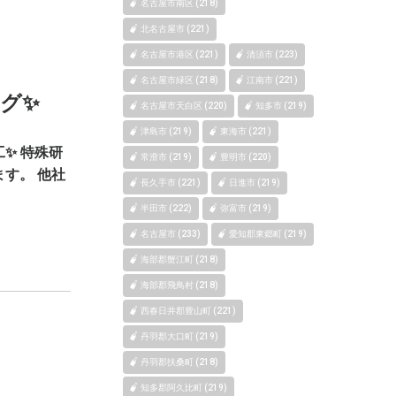
名古屋市南区 (218)
北名古屋市 (221)
名古屋市港区 (221)
清須市 (223)
名古屋市緑区 (218)
江南市 (221)
グ✨
名古屋市天白区 (220)
知多市 (219)
津島市 (219)
東海市 (221)
✨ 特殊研
常滑市 (219)
豊明市 (220)
す。 他社
長久手市 (221)
日進市 (219)
半田市 (222)
弥富市 (219)
名古屋市 (233)
愛知郡東郷町 (219)
海部郡蟹江町 (218)
海部郡飛鳥村 (218)
西春日井郡豊山町 (221)
丹羽郡大口町 (219)
丹羽郡扶桑町 (218)
知多郡阿久比町 (219)