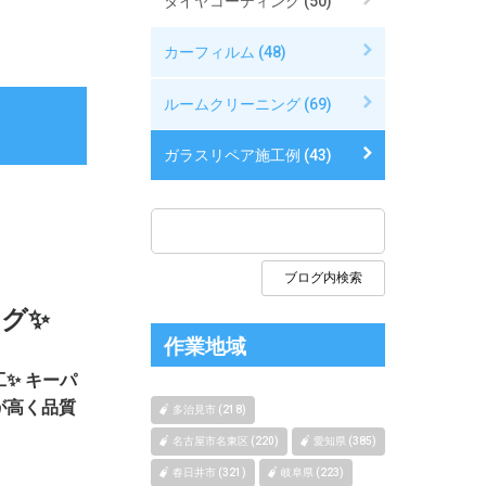
タイヤコーティング (50)
カーフィルム (48)
ルームクリーニング (69)
ガラスリペア施工例 (43)
グ✨
作業地域
✨ キーパ
が高く品質
多治見市 (218)
名古屋市名東区 (220)
愛知県 (385)
春日井市 (321)
岐阜県 (223)