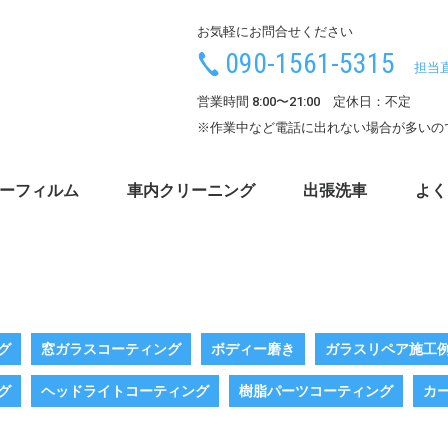
お気軽にお問合せください
090-1561-5315
担当
営業時間 8:00〜21:00 定休日：不定
※作業中など電話に出れない場合が多いの
ーフィルム
車内クリーニング
出張洗車
よく
グ
窓ガラスコーティング
ボディー磨き
ガラスリペア施工
グ
ヘッドライトコーティング
樹脂パーツコーティング
カ