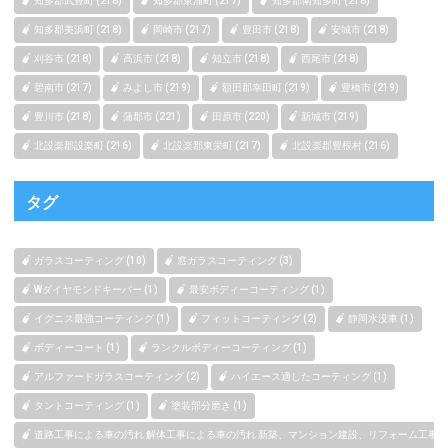
知多郡武豊町 (218)
知多郡東浦町 (217)
知多郡南知多町 (218)
知多郡美浜町 (218)
岡崎市 (217)
豊田市 (218)
安城市 (218)
刈谷市 (218)
高浜市 (218)
知立市 (218)
西尾市 (218)
碧南市 (217)
みよし市 (219)
額田郡幸田町 (219)
豊橋市 (219)
豊川市 (218)
蒲郡市 (221)
田原市 (220)
新城市 (219)
北設楽郡設楽町 (216)
北設楽郡東栄町 (217)
北設楽郡豊根村 (216)
タグ
ガラスコーティング (10)
窓ガラスコーティング (3)
Wダイヤモンドキーパー (1)
最安ボディーコーティング (1)
イグニス最強コーティング (1)
フィットコーティング (2)
静岡水没車 (1)
ボディーコート (1)
ランクルボディーコーティング (1)
アルファードガラスコーティング (2)
ハイエース適したコーティング (1)
タントコーティング (1)
塗装部分磨き (1)
道路工事による車の汚れ 解体工事による車の汚れ 新築、マンション建設、リフォーム工事によ