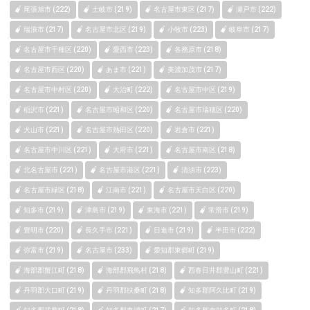
尾張旭市 (222)
土岐市 (219)
名古屋市東区 (217)
瀬戸市 (222)
瑞浪市 (217)
名古屋市北区 (219)
小牧市 (223)
岐阜市 (217)
名古屋市千種区 (220)
愛西市 (223)
各務原市 (218)
名古屋市西区 (220)
あま市 (221)
美濃加茂市 (217)
名古屋市中村区 (220)
大治町 (222)
名古屋市中区 (219)
稲沢市 (221)
名古屋市昭和区 (220)
名古屋市瑞穂区 (220)
犬山市 (221)
名古屋市熱田区 (220)
岩倉市 (221)
名古屋市中川区 (221)
大府市 (221)
名古屋市南区 (218)
北名古屋市 (221)
名古屋市港区 (221)
清須市 (223)
名古屋市緑区 (218)
江南市 (221)
名古屋市天白区 (220)
知多市 (219)
津島市 (219)
東海市 (221)
常滑市 (219)
豊明市 (220)
長久手市 (221)
日進市 (219)
半田市 (222)
弥富市 (219)
名古屋市 (233)
愛知郡東郷町 (219)
海部郡蟹江町 (218)
海部郡飛鳥村 (218)
西春日井郡豊山町 (221)
丹羽郡大口町 (219)
丹羽郡扶桑町 (218)
知多郡阿久比町 (219)