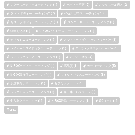
レクサスボディーコーティング (1)
ボディー研磨 (2)
メッキモール磨き (2)
ラパン ボディーコーティング (7)
ベゼル ガラスコーティング (4)
カローラ ボディーコーティング (3)
ジムニーキーパーコーティング (1)
経年劣化車 (1)
G’ZOX ハイモース コート ジ・エッジ (1)
デリカミニカーコーティング (1)
アルファードダイヤモンドキーパー (1)
ハイエースワイドガラスコーティング (1)
ワゴンRクリスタルキーパー (1)
レイバックボディーコーティング (1)
ボディー磨き (4)
N-BOXボディーコーティング (1)
高品質 (1)
カーコーティング (5)
N-BOX最安値コーティング (1)
フィットガラスコーティング (1)
水没車内クリーニング (1)
セラミックコート (1)
ランクルガラスコーティング (2)
春日井アルファード (1)
中古車クリーニング (1)
N-BOX最強コーティング (1)
SGコート (1)
More..