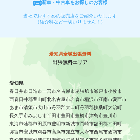
新車・中古車をお探しのお客様
当社でおすすめの販売店をご紹介いたします
（紹介料など一切いりません！）
愛知県全域出張無料
出張無料エリア
愛知県
春日井市
日進市
一宮市
名古屋市
尾張旭市
瀬戸市
小牧市
西春日井郡豊山町
北名古屋市
岩倉市
稲沢市
江南市
愛西市
あま市
清須市
犬山市
丹羽郡大口町
丹羽郡扶桑町
大治町
長久手市
みよし市
半田市
豊田市
豊橋市
津島市
豊川市
東海市
蒲郡市
田原市
豊明市
新城市
岡崎市
額田郡幸田町
弥富市
安城市
刈谷市
高浜市
知立市
大府市
西尾市
碧南市