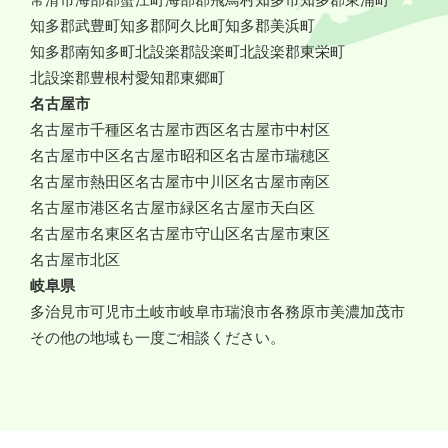
常滑市
海部郡蟹江町
海部郡飛鳥村
知多市
知多郡東浦町
知多郡武豊町
知多郡阿久比町
知多郡美浜町
知多郡南知多町
北設楽郡設楽町
北設楽郡東栄町
北設楽郡豊根村
愛知郡東郷町
名古屋市
名古屋市千種区
名古屋市西区
名古屋市中村区
名古屋市中区
名古屋市昭和区
名古屋市瑞穂区
名古屋市熱田区
名古屋市中川区
名古屋市南区
名古屋市港区
名古屋市緑区
名古屋市天白区
名古屋市名東区
名古屋市守山区
名古屋市東区
名古屋市北区
岐阜県
多治見市
可児市
土岐市
岐阜市
瑞浪市
各務原市
美濃加茂市
その他の地域も一度ご相談ください。