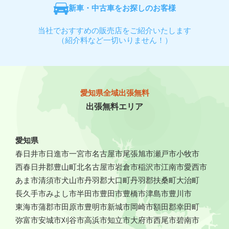
新車・中古車をお探しのお客様
当社でおすすめの販売店をご紹介いたします
（紹介料など一切いりません！）
愛知県全域出張無料
出張無料エリア
愛知県
春日井市
日進市
一宮市
名古屋市
尾張旭市
瀬戸市
小牧市
西春日井郡豊山町
北名古屋市
岩倉市
稲沢市
江南市
愛西市
あま市
清須市
犬山市
丹羽郡大口町
丹羽郡扶桑町
大治町
長久手市
みよし市
半田市
豊田市
豊橋市
津島市
豊川市
東海市
蒲郡市
田原市
豊明市
新城市
岡崎市
額田郡幸田町
弥富市
安城市
刈谷市
高浜市
知立市
大府市
西尾市
碧南市