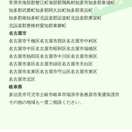
常滑市
海部郡蟹江町
海部郡飛鳥村
知多市
知多郡東浦町
知多郡武豊町
知多郡阿久比町
知多郡美浜町
知多郡南知多町
北設楽郡設楽町
北設楽郡東栄町
北設楽郡豊根村
愛知郡東郷町
名古屋市
名古屋市千種区
名古屋市西区
名古屋市中村区
名古屋市中区
名古屋市昭和区
名古屋市瑞穂区
名古屋市熱田区
名古屋市中川区
名古屋市南区
名古屋市港区
名古屋市緑区
名古屋市天白区
名古屋市名東区
名古屋市守山区
名古屋市東区
名古屋市北区
岐阜県
多治見市
可児市
土岐市
岐阜市
瑞浪市
各務原市
美濃加茂市
その他の地域も一度ご相談ください。