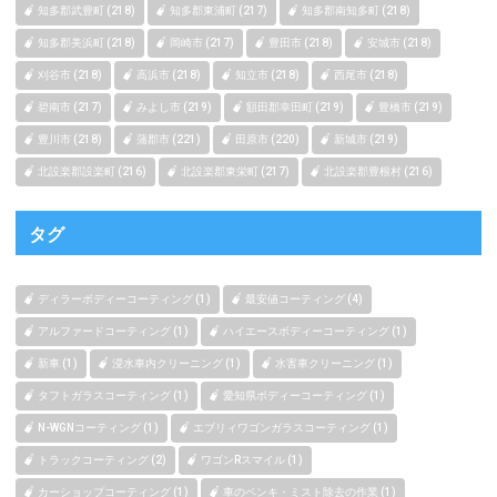
知多郡武豊町 (218)
知多郡東浦町 (217)
知多郡南知多町 (218)
知多郡美浜町 (218)
岡崎市 (217)
豊田市 (218)
安城市 (218)
刈谷市 (218)
高浜市 (218)
知立市 (218)
西尾市 (218)
碧南市 (217)
みよし市 (219)
額田郡幸田町 (219)
豊橋市 (219)
豊川市 (218)
蒲郡市 (221)
田原市 (220)
新城市 (219)
北設楽郡設楽町 (216)
北設楽郡東栄町 (217)
北設楽郡豊根村 (216)
タグ
ディラーボディーコーティング (1)
最安値コーティング (4)
アルファードコーティング (1)
ハイエースボディーコーティング (1)
新車 (1)
浸水車内クリーニング (1)
水害車クリーニング (1)
タフトガラスコーティング (1)
愛知県ボディーコーティング (1)
N-WGNコーティング (1)
エブリィワゴンガラスコーティング (1)
トラックコーティング (2)
ワゴンRスマイル (1)
カーショップコーティング (1)
車のペンキ・ミスト除去の作業 (1)