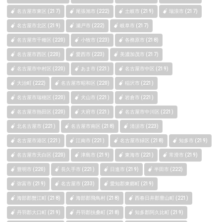
名古屋市東区 (217)
尾張旭市 (222)
土岐市 (219)
瑞浪市 (217)
名古屋市北区 (219)
瀬戸市 (222)
岐阜市 (217)
名古屋市千種区 (220)
小牧市 (223)
各務原市 (218)
名古屋市西区 (220)
愛西市 (223)
美濃加茂市 (217)
名古屋市中村区 (220)
あま市 (221)
名古屋市中区 (219)
大治町 (222)
名古屋市昭和区 (220)
稲沢市 (221)
名古屋市瑞穂区 (220)
犬山市 (221)
岩倉市 (221)
名古屋市熱田区 (220)
大府市 (221)
名古屋市中川区 (221)
北名古屋市 (221)
名古屋市南区 (218)
清須市 (223)
名古屋市港区 (221)
江南市 (221)
名古屋市緑区 (218)
知多市 (219)
名古屋市天白区 (220)
津島市 (219)
東海市 (221)
常滑市 (219)
豊明市 (220)
長久手市 (221)
日進市 (219)
半田市 (222)
弥富市 (219)
名古屋市 (233)
愛知郡東郷町 (219)
海部郡蟹江町 (218)
海部郡飛鳥村 (218)
西春日井郡豊山町 (221)
丹羽郡大口町 (219)
丹羽郡扶桑町 (218)
知多郡阿久比町 (219)