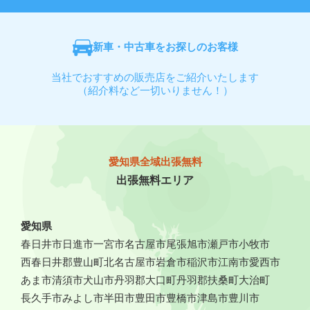
新車・中古車をお探しのお客様
当社でおすすめの販売店をご紹介いたします
（紹介料など一切いりません！）
愛知県全域出張無料
出張無料エリア
愛知県
春日井市
日進市
一宮市
名古屋市
尾張旭市
瀬戸市
小牧市
西春日井郡豊山町
北名古屋市
岩倉市
稲沢市
江南市
愛西市
あま市
清須市
犬山市
丹羽郡大口町
丹羽郡扶桑町
大治町
長久手市
みよし市
半田市
豊田市
豊橋市
津島市
豊川市