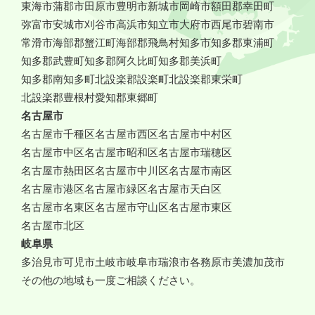
東海市
蒲郡市
田原市
豊明市
新城市
岡崎市
額田郡幸田町
弥富市
安城市
刈谷市
高浜市
知立市
大府市
西尾市
碧南市
常滑市
海部郡蟹江町
海部郡飛鳥村
知多市
知多郡東浦町
知多郡武豊町
知多郡阿久比町
知多郡美浜町
知多郡南知多町
北設楽郡設楽町
北設楽郡東栄町
北設楽郡豊根村
愛知郡東郷町
名古屋市
名古屋市千種区
名古屋市西区
名古屋市中村区
名古屋市中区
名古屋市昭和区
名古屋市瑞穂区
名古屋市熱田区
名古屋市中川区
名古屋市南区
名古屋市港区
名古屋市緑区
名古屋市天白区
名古屋市名東区
名古屋市守山区
名古屋市東区
名古屋市北区
岐阜県
多治見市
可児市
土岐市
岐阜市
瑞浪市
各務原市
美濃加茂市
その他の地域も一度ご相談ください。