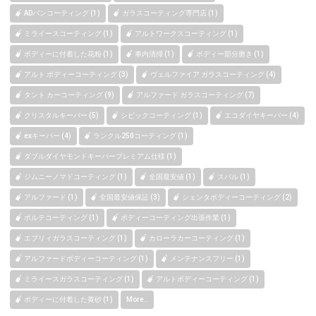
ADバンコーティング (1)
ガラスコーティング専門店 (1)
ミライースコーティング (1)
アルトワークスコーティング (1)
ボディーに付着した花粉 (1)
車内清掃 (1)
ボディー部分磨き (1)
アルト ボディーコーティング (3)
ヴェルファイア ガラスコーティング (4)
タント カーコーティング (9)
アルファード ガラスコーティング (7)
クリスタルキーパー (5)
シビックコーティング (1)
エコダイヤキーパー (4)
exキーパー (4)
ランクル250コーティング (1)
ダブルダイヤモンドキーパープレミアム仕様 (1)
ジムニーノマドコーティング (1)
全国最安値 (1)
スバル (1)
アルファード (1)
全国最安値保証 (3)
シェンタボディーコーティング (2)
ポルテコーティング (1)
ボディーコーティング出張作業 (1)
エブリィガラスコーティング (1)
カローラカーコーティング (1)
アルファードボディーコーティング (1)
メンテナンスフリー (1)
ミライースガラスコーティング (1)
アルトボディーコーティング (1)
ボディーに付着した黄砂 (1)
More..