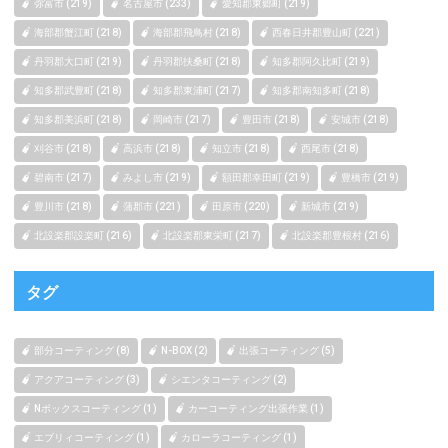
弥富市 (219)
名古屋市 (233)
愛知郡東郷町 (219)
海部郡蟹江町 (218)
海部郡飛鳥村 (218)
西春日井郡豊山町 (221)
丹羽郡大口町 (219)
丹羽郡扶桑町 (218)
知多郡阿久比町 (219)
知多郡武豊町 (218)
知多郡東浦町 (217)
知多郡南知多町 (218)
知多郡美浜町 (218)
岡崎市 (217)
豊田市 (218)
安城市 (218)
刈谷市 (218)
高浜市 (218)
知立市 (218)
西尾市 (218)
碧南市 (217)
みよし市 (219)
額田郡幸田町 (219)
豊橋市 (219)
豊川市 (218)
蒲郡市 (221)
田原市 (220)
新城市 (219)
北設楽郡設楽町 (216)
北設楽郡東栄町 (217)
北設楽郡豊根村 (216)
タグ
部分コーティング (8)
N-BOX (2)
出張コーティング (5)
アクアコーティング (3)
シエンタコーティング (2)
Nボックスコーティング (1)
カーコーティング出張作業 (1)
エブリィコーティング (1)
カローラコーティング (1)