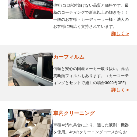
他社には絶対負けない品質と価格です。最
新のコーティングで新車以上の輝きを！！
一般のお客様・カーディーラー様・法人の
お客様に幅広く支持されています。
詳しく >
カーフィルム
信頼と安心の国産メーカー取り扱い。高品
質断熱フィルムもあります。（カーコーテ
ィングとセットで施工の場合3000円OFF）
詳しく >
車内クリーニング
車種や汚れ具合により、適した液剤・機器
を使用。4つのクリーニングコースからお