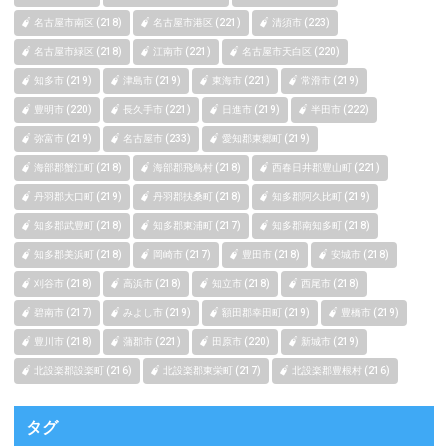
名古屋市南区 (218)
名古屋市港区 (221)
清須市 (223)
名古屋市緑区 (218)
江南市 (221)
名古屋市天白区 (220)
知多市 (219)
津島市 (219)
東海市 (221)
常滑市 (219)
豊明市 (220)
長久手市 (221)
日進市 (219)
半田市 (222)
弥富市 (219)
名古屋市 (233)
愛知郡東郷町 (219)
海部郡蟹江町 (218)
海部郡飛鳥村 (218)
西春日井郡豊山町 (221)
丹羽郡大口町 (219)
丹羽郡扶桑町 (218)
知多郡阿久比町 (219)
知多郡武豊町 (218)
知多郡東浦町 (217)
知多郡南知多町 (218)
知多郡美浜町 (218)
岡崎市 (217)
豊田市 (218)
安城市 (218)
刈谷市 (218)
高浜市 (218)
知立市 (218)
西尾市 (218)
碧南市 (217)
みよし市 (219)
額田郡幸田町 (219)
豊橋市 (219)
豊川市 (218)
蒲郡市 (221)
田原市 (220)
新城市 (219)
北設楽郡設楽町 (216)
北設楽郡東栄町 (217)
北設楽郡豊根村 (216)
タグ