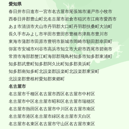
愛知県
春日井市
日進市
一宮市
名古屋市
尾張旭市
瀬戸市
小牧市
西春日井郡豊山町
北名古屋市
岩倉市
稲沢市
江南市
愛西市
あま市
清須市
犬山市
丹羽郡大口町
丹羽郡扶桑町
大治町
長久手市
みよし市
半田市
豊田市
豊橋市
津島市
豊川市
東海市
蒲郡市
田原市
豊明市
新城市
岡崎市
額田郡幸田町
弥富市
安城市
刈谷市
高浜市
知立市
大府市
西尾市
碧南市
常滑市
海部郡蟹江町
海部郡飛鳥村
知多市
知多郡東浦町
知多郡武豊町
知多郡阿久比町
知多郡美浜町
知多郡南知多町
北設楽郡設楽町
北設楽郡東栄町
北設楽郡豊根村
愛知郡東郷町
名古屋市
名古屋市千種区
名古屋市西区
名古屋市中村区
名古屋市中区
名古屋市昭和区
名古屋市瑞穂区
名古屋市熱田区
名古屋市中川区
名古屋市南区
名古屋市港区
名古屋市緑区
名古屋市天白区
名古屋市名東区
名古屋市守山区
名古屋市東区