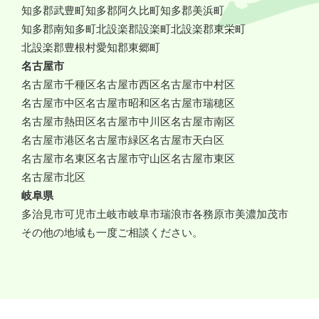
知多郡武豊町
知多郡阿久比町
知多郡美浜町
知多郡南知多町
北設楽郡設楽町
北設楽郡東栄町
北設楽郡豊根村
愛知郡東郷町
名古屋市
名古屋市千種区
名古屋市西区
名古屋市中村区
名古屋市中区
名古屋市昭和区
名古屋市瑞穂区
名古屋市熱田区
名古屋市中川区
名古屋市南区
名古屋市港区
名古屋市緑区
名古屋市天白区
名古屋市名東区
名古屋市守山区
名古屋市東区
名古屋市北区
岐阜県
多治見市
可児市
土岐市
岐阜市
瑞浪市
各務原市
美濃加茂市
その他の地域も一度ご相談ください。