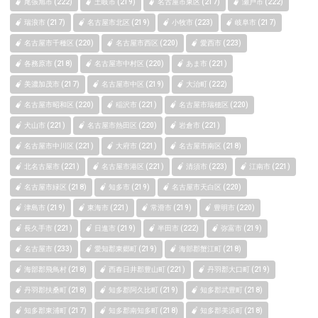
尾張旭市 (222)
土岐市 (219)
名古屋市東区 (217)
瀬戸市 (222)
瑞浪市 (217)
名古屋市北区 (219)
小牧市 (223)
岐阜市 (217)
名古屋市千種区 (220)
名古屋市西区 (220)
愛西市 (223)
各務原市 (218)
名古屋市中村区 (220)
あま市 (221)
美濃加茂市 (217)
名古屋市中区 (219)
大治町 (222)
名古屋市昭和区 (220)
稲沢市 (221)
名古屋市瑞穂区 (220)
犬山市 (221)
名古屋市熱田区 (220)
岩倉市 (221)
名古屋市中川区 (221)
大府市 (221)
名古屋市南区 (218)
北名古屋市 (221)
名古屋市港区 (221)
清須市 (223)
江南市 (221)
名古屋市緑区 (218)
知多市 (219)
名古屋市天白区 (220)
津島市 (219)
東海市 (221)
常滑市 (219)
豊明市 (220)
長久手市 (221)
日進市 (219)
半田市 (222)
弥富市 (219)
名古屋市 (233)
愛知郡東郷町 (219)
海部郡蟹江町 (218)
海部郡飛鳥村 (218)
西春日井郡豊山町 (221)
丹羽郡大口町 (219)
丹羽郡扶桑町 (218)
知多郡阿久比町 (219)
知多郡武豊町 (218)
知多郡東浦町 (217)
知多郡南知多町 (218)
知多郡美浜町 (218)