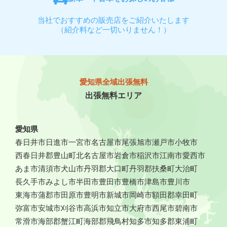
当社でおすすめの販売店をご紹介いたします
（紹介料など一切いりません！）
愛知県全域出張無料
出張無料エリア
愛知県
春日井市
日進市
一宮市
名古屋市
尾張旭市
瀬戸市
小牧市
西春日井郡豊山町
北名古屋市
岩倉市
稲沢市
江南市
愛西市
あま市
清須市
犬山市
丹羽郡大口町
丹羽郡扶桑町
大治町
長久手市
みよし市
半田市
豊田市
豊橋市
津島市
豊川市
東海市
蒲郡市
田原市
豊明市
新城市
岡崎市
額田郡幸田町
弥富市
安城市
刈谷市
高浜市
知立市
大府市
西尾市
碧南市
常滑市
海部郡蟹江町
海部郡飛鳥村
知多市
知多郡東浦町