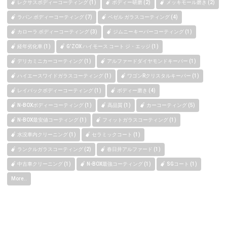
レクサスボディーコーティング (1)
ボディー研磨 (2)
メッキモール磨き (2)
ラパン ボディーコーティング (7)
ベゼル ガラスコーティング (4)
カローラ ボディーコーティング (3)
ジムニーキーパーコーティング (1)
経年劣化車 (1)
G’ZOX ハイモース コート ジ・エッジ (1)
デリカミニカーコーティング (1)
アルファードダイヤモンドキーパー (1)
ハイエースワイドガラスコーティング (1)
ワゴンRクリスタルキーパー (1)
レイバックボディーコーティング (1)
ボディー磨き (4)
N-BOXボディーコーティング (1)
高品質 (1)
カーコーティング (5)
N-BOX最安値コーティング (1)
フィットガラスコーティング (1)
水没車内クリーニング (1)
セラミックコート (1)
ランクルガラスコーティング (2)
春日井アルファード (1)
中古車クリーニング (1)
N-BOX最強コーティング (1)
SGコート (1)
More..