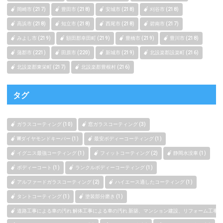
岡崎市 (217)
豊田市 (218)
安城市 (218)
刈谷市 (218)
高浜市 (218)
知立市 (218)
西尾市 (218)
碧南市 (217)
みよし市 (219)
額田郡幸田町 (219)
豊橋市 (219)
豊川市 (218)
蒲郡市 (221)
田原市 (220)
新城市 (219)
北設楽郡設楽町 (216)
北設楽郡東栄町 (217)
北設楽郡豊根村 (216)
タグ
ガラスコーティング (10)
窓ガラスコーティング (3)
Wダイヤモンドキーパー (1)
最安ボディーコーティング (1)
イグニス最強コーティング (1)
フィットコーティング (2)
静岡水没車 (1)
ボディーコート (1)
ランクルボディーコーティング (1)
アルファードガラスコーティング (2)
ハイエース適したコーティング (1)
タントコーティング (1)
塗装部分磨き (1)
道路工事による車の汚れ 解体工事による車の汚れ 新築、マンション建設、リフォーム工事によ