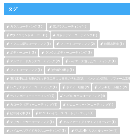
タグ
ガラスコーティング (10)
窓ガラスコーティング (3)
Wダイヤモンドキーパー (1)
最安ボディーコーティング (1)
イグニス最強コーティング (1)
フィットコーティング (2)
静岡水没車 (1)
ボディーコート (1)
ランクルボディーコーティング (1)
アルファードガラスコーティング (2)
ハイエース適したコーティング (1)
タントコーティング (1)
塗装部分磨き (1)
道路工事による車の汚れ 解体工事による車の汚れ 新築、マンション建設、リフォーム工事によ
レクサスボディーコーティング (1)
ボディー研磨 (2)
メッキモール磨き (2)
ラパン ボディーコーティング (7)
ベゼル ガラスコーティング (4)
カローラ ボディーコーティング (3)
ジムニーキーパーコーティング (1)
経年劣化車 (1)
G’ZOX ハイモース コート ジ・エッジ (1)
デリカミニカーコーティング (1)
アルファードダイヤモンドキーパー (1)
ハイエースワイドガラスコーティング (1)
ワゴンRクリスタルキーパー (1)