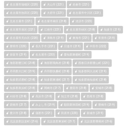
名古屋市瑞穂区 (220)
犬山市 (221)
岩倉市 (221)
名古屋市熱田区 (220)
大府市 (221)
名古屋市中川区 (221)
北名古屋市 (221)
名古屋市南区 (218)
清須市 (223)
名古屋市港区 (221)
江南市 (221)
名古屋市緑区 (218)
知多市 (219)
名古屋市天白区 (220)
津島市 (219)
東海市 (221)
常滑市 (219)
豊明市 (220)
長久手市 (221)
日進市 (219)
半田市 (222)
弥富市 (219)
名古屋市 (233)
愛知郡東郷町 (219)
海部郡蟹江町 (218)
海部郡飛鳥村 (218)
西春日井郡豊山町 (221)
丹羽郡大口町 (219)
丹羽郡扶桑町 (218)
知多郡阿久比町 (219)
知多郡武豊町 (218)
知多郡東浦町 (217)
知多郡南知多町 (218)
知多郡美浜町 (218)
岡崎市 (217)
豊田市 (218)
安城市 (218)
刈谷市 (218)
高浜市 (218)
知立市 (218)
西尾市 (218)
碧南市 (217)
みよし市 (219)
額田郡幸田町 (219)
豊橋市 (219)
豊川市 (218)
蒲郡市 (221)
田原市 (220)
新城市 (219)
北設楽郡設楽町 (216)
北設楽郡東栄町 (217)
北設楽郡豊根村 (216)