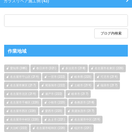
ガラスリペア施工例 (43)
作業地域
愛知県 (385)
春日井市 (321)
多治見市 (218)
名古屋市名東区 (220)
名古屋市守山区 (219)
一宮市 (222)
岐阜県 (223)
可児市 (219)
名古屋市東区 (217)
尾張旭市 (222)
土岐市 (219)
瑞浪市 (217)
名古屋市北区 (219)
瀬戸市 (222)
岐阜市 (217)
名古屋市千種区 (220)
小牧市 (223)
各務原市 (218)
名古屋市西区 (220)
愛西市 (223)
美濃加茂市 (217)
名古屋市中村区 (220)
あま市 (221)
名古屋市中区 (219)
大治町 (222)
名古屋市昭和区 (220)
稲沢市 (221)