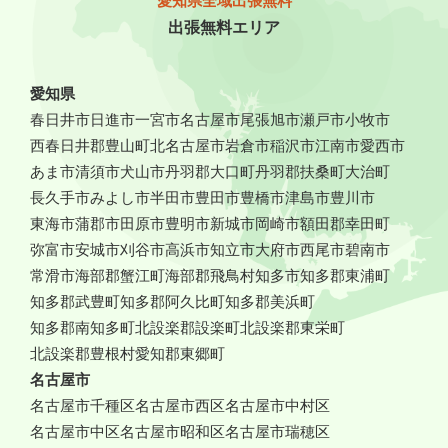
愛知県全域出張無料
出張無料エリア
愛知県
春日井市
日進市
一宮市
名古屋市
尾張旭市
瀬戸市
小牧市
西春日井郡豊山町
北名古屋市
岩倉市
稲沢市
江南市
愛西市
あま市
清須市
犬山市
丹羽郡大口町
丹羽郡扶桑町
大治町
長久手市
みよし市
半田市
豊田市
豊橋市
津島市
豊川市
東海市
蒲郡市
田原市
豊明市
新城市
岡崎市
額田郡幸田町
弥富市
安城市
刈谷市
高浜市
知立市
大府市
西尾市
碧南市
常滑市
海部郡蟹江町
海部郡飛鳥村
知多市
知多郡東浦町
知多郡武豊町
知多郡阿久比町
知多郡美浜町
知多郡南知多町
北設楽郡設楽町
北設楽郡東栄町
北設楽郡豊根村
愛知郡東郷町
名古屋市
名古屋市千種区
名古屋市西区
名古屋市中村区
名古屋市中区
名古屋市昭和区
名古屋市瑞穂区