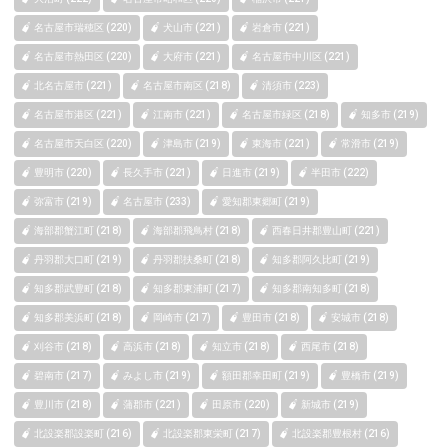
名古屋市瑞穂区 (220)
犬山市 (221)
岩倉市 (221)
名古屋市熱田区 (220)
大府市 (221)
名古屋市中川区 (221)
北名古屋市 (221)
名古屋市南区 (218)
清須市 (223)
名古屋市港区 (221)
江南市 (221)
名古屋市緑区 (218)
知多市 (219)
名古屋市天白区 (220)
津島市 (219)
東海市 (221)
常滑市 (219)
豊明市 (220)
長久手市 (221)
日進市 (219)
半田市 (222)
弥富市 (219)
名古屋市 (233)
愛知郡東郷町 (219)
海部郡蟹江町 (218)
海部郡飛鳥村 (218)
西春日井郡豊山町 (221)
丹羽郡大口町 (219)
丹羽郡扶桑町 (218)
知多郡阿久比町 (219)
知多郡武豊町 (218)
知多郡東浦町 (217)
知多郡南知多町 (218)
知多郡美浜町 (218)
岡崎市 (217)
豊田市 (218)
安城市 (218)
刈谷市 (218)
高浜市 (218)
知立市 (218)
西尾市 (218)
碧南市 (217)
みよし市 (219)
額田郡幸田町 (219)
豊橋市 (219)
豊川市 (218)
蒲郡市 (221)
田原市 (220)
新城市 (219)
北設楽郡設楽町 (216)
北設楽郡東栄町 (217)
北設楽郡豊根村 (216)