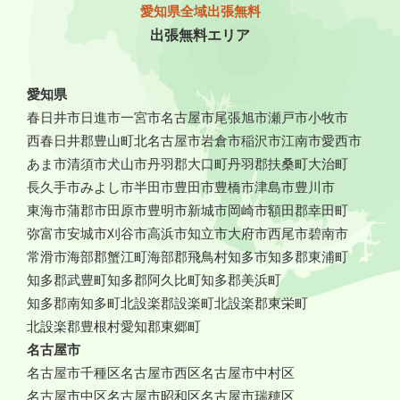
愛知県全域出張無料
出張無料エリア
愛知県
春日井市
日進市
一宮市
名古屋市
尾張旭市
瀬戸市
小牧市
西春日井郡豊山町
北名古屋市
岩倉市
稲沢市
江南市
愛西市
あま市
清須市
犬山市
丹羽郡大口町
丹羽郡扶桑町
大治町
長久手市
みよし市
半田市
豊田市
豊橋市
津島市
豊川市
東海市
蒲郡市
田原市
豊明市
新城市
岡崎市
額田郡幸田町
弥富市
安城市
刈谷市
高浜市
知立市
大府市
西尾市
碧南市
常滑市
海部郡蟹江町
海部郡飛鳥村
知多市
知多郡東浦町
知多郡武豊町
知多郡阿久比町
知多郡美浜町
知多郡南知多町
北設楽郡設楽町
北設楽郡東栄町
北設楽郡豊根村
愛知郡東郷町
名古屋市
名古屋市千種区
名古屋市西区
名古屋市中村区
名古屋市中区
名古屋市昭和区
名古屋市瑞穂区