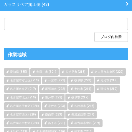
ガラスリペア施工例 (43)
作業地域
愛知県 (385)
春日井市 (321)
多治見市 (218)
名古屋市名東区 (220)
名古屋市守山区 (219)
一宮市 (222)
岐阜県 (223)
可児市 (219)
名古屋市東区 (217)
尾張旭市 (222)
土岐市 (219)
瑞浪市 (217)
名古屋市北区 (219)
瀬戸市 (222)
岐阜市 (217)
名古屋市千種区 (220)
小牧市 (223)
各務原市 (218)
名古屋市西区 (220)
愛西市 (223)
美濃加茂市 (217)
名古屋市中村区 (220)
あま市 (221)
名古屋市中区 (219)
大治町 (222)
名古屋市昭和区 (220)
稲沢市 (221)