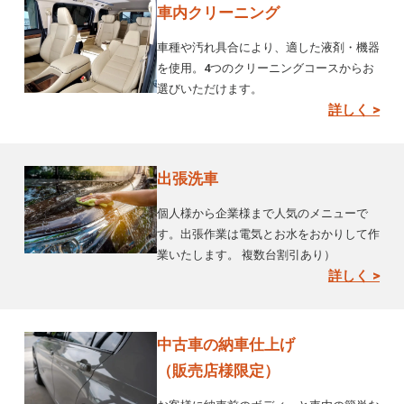
車内クリーニング
車種や汚れ具合により、適した液剤・機器
を使用。4つのクリーニングコースからお
選びいただけます。
詳しく >
出張洗車
個人様から企業様まで人気のメニューで
す。出張作業は電気とお水をおかりして作
業いたします。 複数台割引あり）
詳しく >
中古車の納車仕上げ
（販売店様限定）