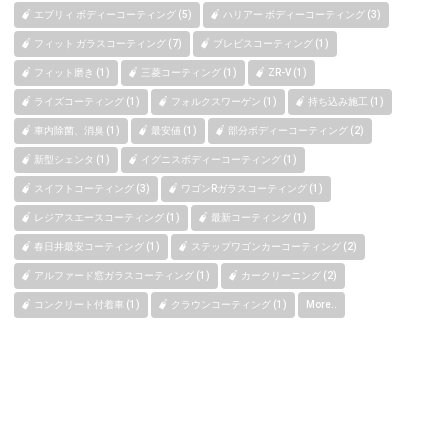
エブリィ ボディーコーティング (5)
ハリアー ボディーコーティング (3)
フィット ガラスコーティング (7)
ブレビスコーティング (1)
フィット磨き (1)
三菱コーティング (1)
ZR-V (1)
ライズコーティング (1)
フォルクスワーゲン (1)
持ち込み施工 (1)
車内除菌、消臭 (1)
最安値 (1)
部分ボディーコーティング (2)
新型シェンタ (1)
イグニスボディーコーティング (1)
スイフトコーティング (3)
ワゴンRガラスコーティング (1)
レジアスエースコーティング (1)
最新コーティング (1)
春日井最安コーティング (1)
ステップワゴンカーコーティング (2)
アルファード窓ガラスコーティング (1)
カークリーニング (2)
コンクリート付着車 (1)
クラウンコーティング (1)
More..