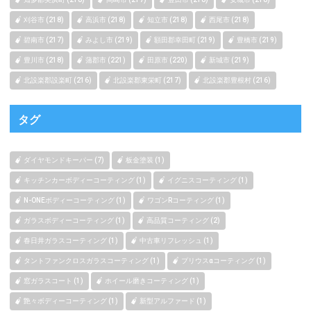
刈谷市 (218)
高浜市 (218)
知立市 (218)
西尾市 (218)
碧南市 (217)
みよし市 (219)
額田郡幸田町 (219)
豊橋市 (219)
豊川市 (218)
蒲郡市 (221)
田原市 (220)
新城市 (219)
北設楽郡設楽町 (216)
北設楽郡東栄町 (217)
北設楽郡豊根村 (216)
タグ
ダイヤモンドキーパー (7)
板金塗装 (1)
キッチンカーボディーコーティング (1)
イグニスコーティング (1)
N-ONEボディーコーティング (1)
ワゴンRコーティング (1)
ガラスボディーコーティング (1)
高品質コーティング (2)
春日井ガラスコーティング (1)
中古車リフレッシュ (1)
タントファンクロスガラスコーティング (1)
プリウスαコーティング (1)
窓ガラスコート (1)
ホイール磨きコーティング (1)
艶々ボディーコーティング (1)
新型アルファード (1)