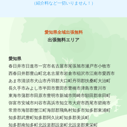
（紹介料など一切いりません！）
愛知県全域出張無料
出張無料エリア
愛知県
春日井市
日進市
一宮市
名古屋市
尾張旭市
瀬戸市
小牧市
西春日井郡豊山町
北名古屋市
岩倉市
稲沢市
江南市
愛西市
あま市
清須市
犬山市
丹羽郡大口町
丹羽郡扶桑町
大治町
長久手市
みよし市
半田市
豊田市
豊橋市
津島市
豊川市
東海市
蒲郡市
田原市
豊明市
新城市
岡崎市
額田郡幸田町
弥富市
安城市
刈谷市
高浜市
知立市
大府市
西尾市
碧南市
常滑市
海部郡蟹江町
海部郡飛鳥村
知多市
知多郡東浦町
知多郡武豊町
知多郡阿久比町
知多郡美浜町
知多郡南知多町
北設楽郡設楽町
北設楽郡東栄町