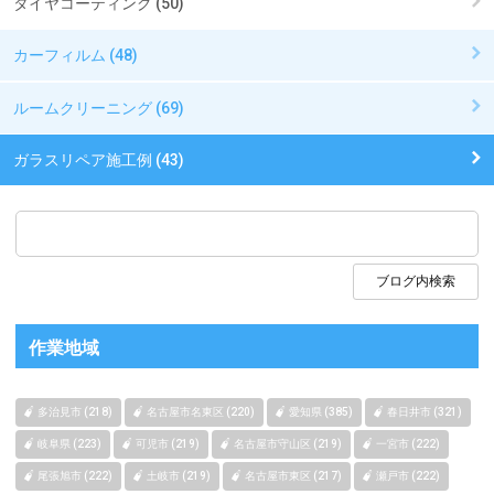
タイヤコーティング (50)
カーフィルム (48)
ルームクリーニング (69)
ガラスリペア施工例 (43)
作業地域
多治見市 (218)
名古屋市名東区 (220)
愛知県 (385)
春日井市 (321)
岐阜県 (223)
可児市 (219)
名古屋市守山区 (219)
一宮市 (222)
尾張旭市 (222)
土岐市 (219)
名古屋市東区 (217)
瀬戸市 (222)