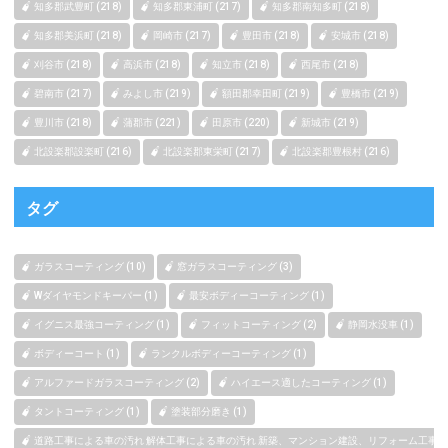
知多郡武豊町 (218)
知多郡東浦町 (217)
知多郡南知多町 (218)
知多郡美浜町 (218)
岡崎市 (217)
豊田市 (218)
安城市 (218)
刈谷市 (218)
高浜市 (218)
知立市 (218)
西尾市 (218)
碧南市 (217)
みよし市 (219)
額田郡幸田町 (219)
豊橋市 (219)
豊川市 (218)
蒲郡市 (221)
田原市 (220)
新城市 (219)
北設楽郡設楽町 (216)
北設楽郡東栄町 (217)
北設楽郡豊根村 (216)
タグ
ガラスコーティング (10)
窓ガラスコーティング (3)
Wダイヤモンドキーパー (1)
最安ボディーコーティング (1)
イグニス最強コーティング (1)
フィットコーティング (2)
静岡水没車 (1)
ボディーコート (1)
ランクルボディーコーティング (1)
アルファードガラスコーティング (2)
ハイエース適したコーティング (1)
タントコーティング (1)
塗装部分磨き (1)
道路工事による車の汚れ 解体工事による車の汚れ 新築、マンション建設、リフォーム工事によ