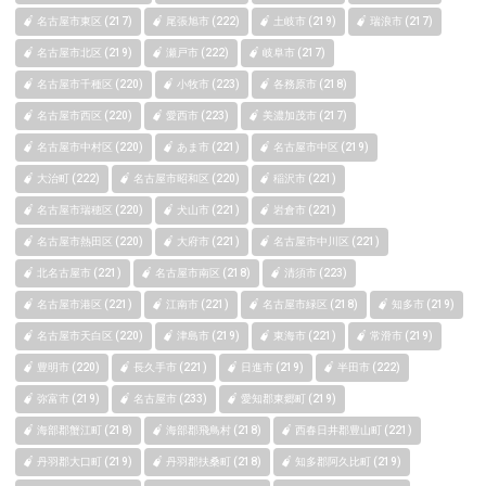
名古屋市東区 (217)
尾張旭市 (222)
土岐市 (219)
瑞浪市 (217)
名古屋市北区 (219)
瀬戸市 (222)
岐阜市 (217)
名古屋市千種区 (220)
小牧市 (223)
各務原市 (218)
名古屋市西区 (220)
愛西市 (223)
美濃加茂市 (217)
名古屋市中村区 (220)
あま市 (221)
名古屋市中区 (219)
大治町 (222)
名古屋市昭和区 (220)
稲沢市 (221)
名古屋市瑞穂区 (220)
犬山市 (221)
岩倉市 (221)
名古屋市熱田区 (220)
大府市 (221)
名古屋市中川区 (221)
北名古屋市 (221)
名古屋市南区 (218)
清須市 (223)
名古屋市港区 (221)
江南市 (221)
名古屋市緑区 (218)
知多市 (219)
名古屋市天白区 (220)
津島市 (219)
東海市 (221)
常滑市 (219)
豊明市 (220)
長久手市 (221)
日進市 (219)
半田市 (222)
弥富市 (219)
名古屋市 (233)
愛知郡東郷町 (219)
海部郡蟹江町 (218)
海部郡飛鳥村 (218)
西春日井郡豊山町 (221)
丹羽郡大口町 (219)
丹羽郡扶桑町 (218)
知多郡阿久比町 (219)