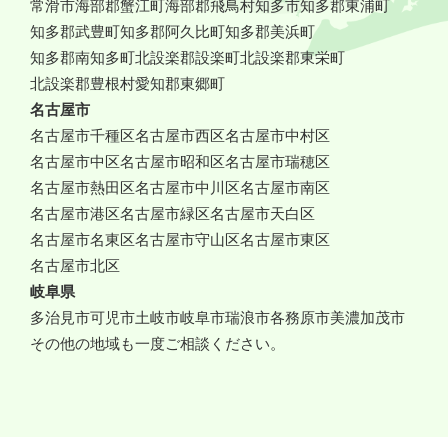
常滑市
海部郡蟹江町
海部郡飛鳥村
知多市
知多郡東浦町
知多郡武豊町
知多郡阿久比町
知多郡美浜町
知多郡南知多町
北設楽郡設楽町
北設楽郡東栄町
北設楽郡豊根村
愛知郡東郷町
名古屋市
名古屋市千種区
名古屋市西区
名古屋市中村区
名古屋市中区
名古屋市昭和区
名古屋市瑞穂区
名古屋市熱田区
名古屋市中川区
名古屋市南区
名古屋市港区
名古屋市緑区
名古屋市天白区
名古屋市名東区
名古屋市守山区
名古屋市東区
名古屋市北区
岐阜県
多治見市
可児市
土岐市
岐阜市
瑞浪市
各務原市
美濃加茂市
その他の地域も一度ご相談ください。