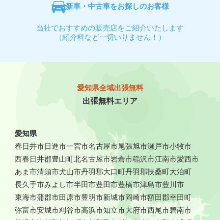
新車・中古車をお探しのお客様
当社でおすすめの販売店をご紹介いたします
（紹介料など一切いりません！）
愛知県全域出張無料
出張無料エリア
愛知県
春日井市
日進市
一宮市
名古屋市
尾張旭市
瀬戸市
小牧市
西春日井郡豊山町
北名古屋市
岩倉市
稲沢市
江南市
愛西市
あま市
清須市
犬山市
丹羽郡大口町
丹羽郡扶桑町
大治町
長久手市
みよし市
半田市
豊田市
豊橋市
津島市
豊川市
東海市
蒲郡市
田原市
豊明市
新城市
岡崎市
額田郡幸田町
弥富市
安城市
刈谷市
高浜市
知立市
大府市
西尾市
碧南市