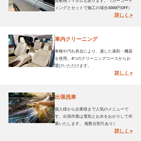
質断熱フィルムもあります。（カーコーテ
ィングとセットで施工の場合3000円OFF）
詳しく >
車内クリーニング
車種や汚れ具合により、適した液剤・機器
を使用。4つのクリーニングコースからお
選びいただけます。
詳しく >
出張洗車
個人様から企業様まで人気のメニューで
す。出張作業は電気とお水をおかりして作
業いたします。 複数台割引あり）
詳しく >