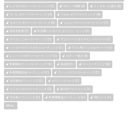
レクサスボディーコーティング (1)
ボディー研磨 (2)
メッキモール磨き (2)
ラパン ボディーコーティング (7)
ベゼル ガラスコーティング (4)
カローラ ボディーコーティング (3)
ジムニーキーパーコーティング (1)
経年劣化車 (1)
G’ZOX ハイモース コート ジ・エッジ (1)
デリカミニカーコーティング (1)
アルファードダイヤモンドキーパー (1)
ハイエースワイドガラスコーティング (1)
ワゴンRクリスタルキーパー (1)
レイバックボディーコーティング (1)
ボディー磨き (4)
N-BOXボディーコーティング (1)
高品質 (1)
カーコーティング (5)
N-BOX最安値コーティング (1)
フィットガラスコーティング (1)
水没車内クリーニング (1)
セラミックコート (1)
ランクルガラスコーティング (2)
春日井アルファード (1)
中古車クリーニング (1)
N-BOX最強コーティング (1)
SGコート (1)
More..