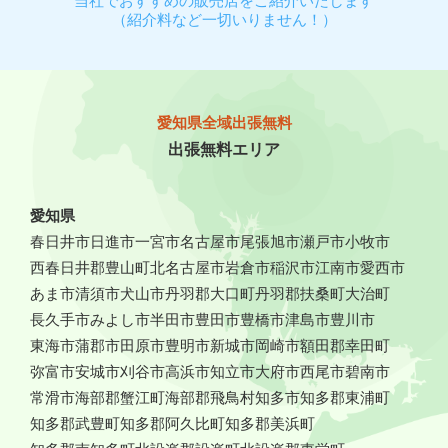
当社でおすすめの販売店をご紹介いたします
（紹介料など一切いりません！）
愛知県全域出張無料
出張無料エリア
愛知県
春日井市
日進市
一宮市
名古屋市
尾張旭市
瀬戸市
小牧市
西春日井郡豊山町
北名古屋市
岩倉市
稲沢市
江南市
愛西市
あま市
清須市
犬山市
丹羽郡大口町
丹羽郡扶桑町
大治町
長久手市
みよし市
半田市
豊田市
豊橋市
津島市
豊川市
東海市
蒲郡市
田原市
豊明市
新城市
岡崎市
額田郡幸田町
弥富市
安城市
刈谷市
高浜市
知立市
大府市
西尾市
碧南市
常滑市
海部郡蟹江町
海部郡飛鳥村
知多市
知多郡東浦町
知多郡武豊町
知多郡阿久比町
知多郡美浜町