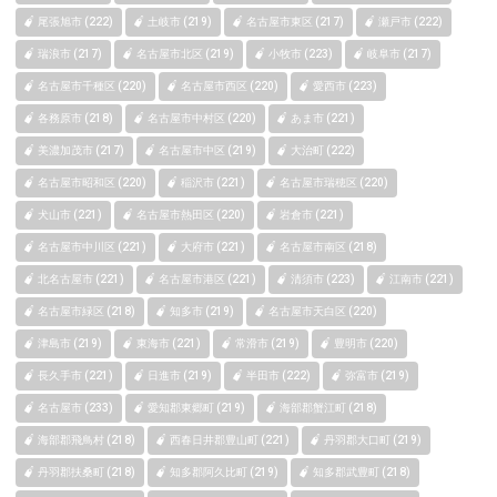
尾張旭市 (222)
土岐市 (219)
名古屋市東区 (217)
瀬戸市 (222)
瑞浪市 (217)
名古屋市北区 (219)
小牧市 (223)
岐阜市 (217)
名古屋市千種区 (220)
名古屋市西区 (220)
愛西市 (223)
各務原市 (218)
名古屋市中村区 (220)
あま市 (221)
美濃加茂市 (217)
名古屋市中区 (219)
大治町 (222)
名古屋市昭和区 (220)
稲沢市 (221)
名古屋市瑞穂区 (220)
犬山市 (221)
名古屋市熱田区 (220)
岩倉市 (221)
名古屋市中川区 (221)
大府市 (221)
名古屋市南区 (218)
北名古屋市 (221)
名古屋市港区 (221)
清須市 (223)
江南市 (221)
名古屋市緑区 (218)
知多市 (219)
名古屋市天白区 (220)
津島市 (219)
東海市 (221)
常滑市 (219)
豊明市 (220)
長久手市 (221)
日進市 (219)
半田市 (222)
弥富市 (219)
名古屋市 (233)
愛知郡東郷町 (219)
海部郡蟹江町 (218)
海部郡飛鳥村 (218)
西春日井郡豊山町 (221)
丹羽郡大口町 (219)
丹羽郡扶桑町 (218)
知多郡阿久比町 (219)
知多郡武豊町 (218)