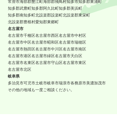
常滑市
海部郡蟹江町
海部郡飛鳥村
知多市
知多郡東浦町
知多郡武豊町
知多郡阿久比町
知多郡美浜町
知多郡南知多町
北設楽郡設楽町
北設楽郡東栄町
北設楽郡豊根村
愛知郡東郷町
名古屋市
名古屋市千種区
名古屋市西区
名古屋市中村区
名古屋市中区
名古屋市昭和区
名古屋市瑞穂区
名古屋市熱田区
名古屋市中川区
名古屋市南区
名古屋市港区
名古屋市緑区
名古屋市天白区
名古屋市名東区
名古屋市守山区
名古屋市東区
名古屋市北区
岐阜県
多治見市
可児市
土岐市
岐阜市
瑞浪市
各務原市
美濃加茂市
その他の地域も一度ご相談ください。