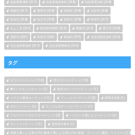
知多郡東浦町 (217)
知多郡南知多町 (218)
知多郡美浜町 (218)
岡崎市 (217)
豊田市 (218)
安城市 (218)
刈谷市 (218)
高浜市 (218)
知立市 (218)
西尾市 (218)
碧南市 (217)
みよし市 (219)
額田郡幸田町 (219)
豊橋市 (219)
豊川市 (218)
蒲郡市 (221)
田原市 (220)
新城市 (219)
北設楽郡設楽町 (216)
北設楽郡東栄町 (217)
北設楽郡豊根村 (216)
タグ
ガラスコーティング (10)
窓ガラスコーティング (3)
Wダイヤモンドキーパー (1)
最安ボディーコーティング (1)
イグニス最強コーティング (1)
フィットコーティング (2)
静岡水没車 (1)
ボディーコート (1)
ランクルボディーコーティング (1)
アルファードガラスコーティング (2)
ハイエース適したコーティング (1)
タントコーティング (1)
塗装部分磨き (1)
道路工事による車の汚れ 解体工事による車の汚れ 新築、マンション建設、リフォーム工事によ