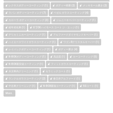
レクサスボディーコーティング (1)
ボディー研磨 (2)
メッキモール磨き (2)
ラパン ボディーコーティング (7)
ベゼル ガラスコーティング (4)
カローラ ボディーコーティング (3)
ジムニーキーパーコーティング (1)
経年劣化車 (1)
G’ZOX ハイモース コート ジ・エッジ (1)
デリカミニカーコーティング (1)
アルファードダイヤモンドキーパー (1)
ハイエースワイドガラスコーティング (1)
ワゴンRクリスタルキーパー (1)
レイバックボディーコーティング (1)
ボディー磨き (4)
N-BOXボディーコーティング (1)
高品質 (1)
カーコーティング (5)
N-BOX最安値コーティング (1)
フィットガラスコーティング (1)
水没車内クリーニング (1)
セラミックコート (1)
ランクルガラスコーティング (2)
春日井アルファード (1)
中古車クリーニング (1)
N-BOX最強コーティング (1)
SGコート (1)
More..