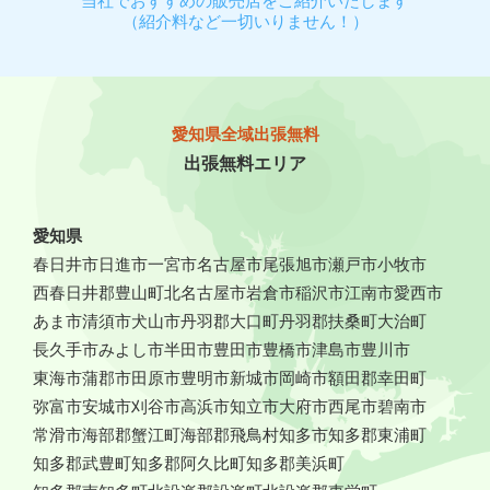
当社でおすすめの販売店をご紹介いたします
（紹介料など一切いりません！）
愛知県全域出張無料
出張無料エリア
愛知県
春日井市
日進市
一宮市
名古屋市
尾張旭市
瀬戸市
小牧市
西春日井郡豊山町
北名古屋市
岩倉市
稲沢市
江南市
愛西市
あま市
清須市
犬山市
丹羽郡大口町
丹羽郡扶桑町
大治町
長久手市
みよし市
半田市
豊田市
豊橋市
津島市
豊川市
東海市
蒲郡市
田原市
豊明市
新城市
岡崎市
額田郡幸田町
弥富市
安城市
刈谷市
高浜市
知立市
大府市
西尾市
碧南市
常滑市
海部郡蟹江町
海部郡飛鳥村
知多市
知多郡東浦町
知多郡武豊町
知多郡阿久比町
知多郡美浜町