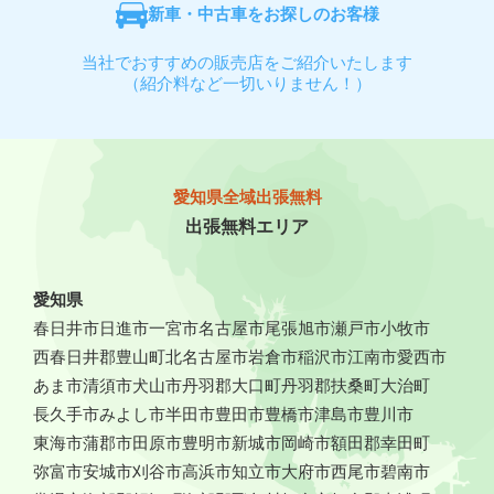
新車・中古車をお探しのお客様
当社でおすすめの販売店をご紹介いたします
（紹介料など一切いりません！）
愛知県全域出張無料
出張無料エリア
愛知県
春日井市
日進市
一宮市
名古屋市
尾張旭市
瀬戸市
小牧市
西春日井郡豊山町
北名古屋市
岩倉市
稲沢市
江南市
愛西市
あま市
清須市
犬山市
丹羽郡大口町
丹羽郡扶桑町
大治町
長久手市
みよし市
半田市
豊田市
豊橋市
津島市
豊川市
東海市
蒲郡市
田原市
豊明市
新城市
岡崎市
額田郡幸田町
弥富市
安城市
刈谷市
高浜市
知立市
大府市
西尾市
碧南市