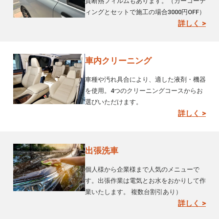
質断熱フィルムもあります。（カーコーテ
ィングとセットで施工の場合3000円OFF）
詳しく >
車内クリーニング
車種や汚れ具合により、適した液剤・機器
を使用。4つのクリーニングコースからお
選びいただけます。
詳しく >
出張洗車
個人様から企業様まで人気のメニューで
す。出張作業は電気とお水をおかりして作
業いたします。 複数台割引あり）
詳しく >