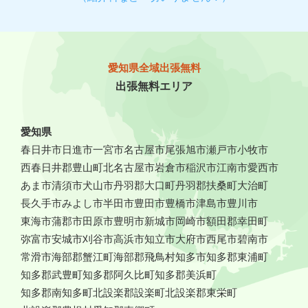
愛知県全域出張無料
出張無料エリア
愛知県
春日井市
日進市
一宮市
名古屋市
尾張旭市
瀬戸市
小牧市
西春日井郡豊山町
北名古屋市
岩倉市
稲沢市
江南市
愛西市
あま市
清須市
犬山市
丹羽郡大口町
丹羽郡扶桑町
大治町
長久手市
みよし市
半田市
豊田市
豊橋市
津島市
豊川市
東海市
蒲郡市
田原市
豊明市
新城市
岡崎市
額田郡幸田町
弥富市
安城市
刈谷市
高浜市
知立市
大府市
西尾市
碧南市
常滑市
海部郡蟹江町
海部郡飛鳥村
知多市
知多郡東浦町
知多郡武豊町
知多郡阿久比町
知多郡美浜町
知多郡南知多町
北設楽郡設楽町
北設楽郡東栄町