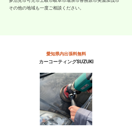
多治見市
可児市
土岐市
岐阜市
瑞浪市
各務原市
美濃加茂市
その他の地域も一度ご相談ください。
愛知県内出張料無料
カーコーティングSUZUKI