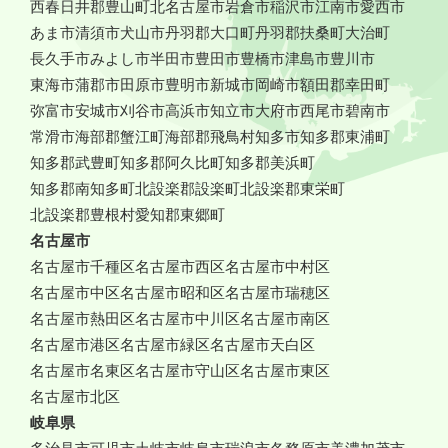
西春日井郡豊山町
北名古屋市
岩倉市
稲沢市
江南市
愛西市
あま市
清須市
犬山市
丹羽郡大口町
丹羽郡扶桑町
大治町
長久手市
みよし市
半田市
豊田市
豊橋市
津島市
豊川市
東海市
蒲郡市
田原市
豊明市
新城市
岡崎市
額田郡幸田町
弥富市
安城市
刈谷市
高浜市
知立市
大府市
西尾市
碧南市
常滑市
海部郡蟹江町
海部郡飛鳥村
知多市
知多郡東浦町
知多郡武豊町
知多郡阿久比町
知多郡美浜町
知多郡南知多町
北設楽郡設楽町
北設楽郡東栄町
北設楽郡豊根村
愛知郡東郷町
名古屋市
名古屋市千種区
名古屋市西区
名古屋市中村区
名古屋市中区
名古屋市昭和区
名古屋市瑞穂区
名古屋市熱田区
名古屋市中川区
名古屋市南区
名古屋市港区
名古屋市緑区
名古屋市天白区
名古屋市名東区
名古屋市守山区
名古屋市東区
名古屋市北区
岐阜県