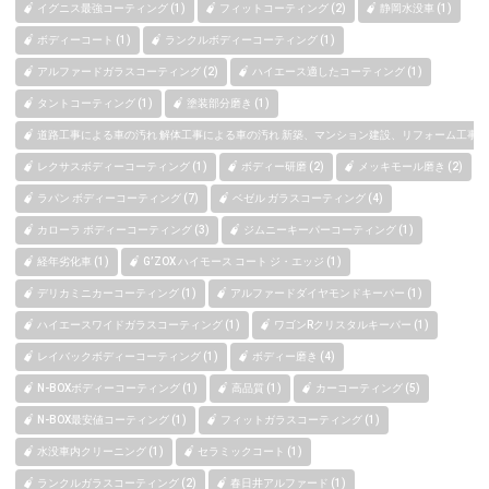
イグニス最強コーティング (1)
フィットコーティング (2)
静岡水没車 (1)
ボディーコート (1)
ランクルボディーコーティング (1)
アルファードガラスコーティング (2)
ハイエース適したコーティング (1)
タントコーティング (1)
塗装部分磨き (1)
道路工事による車の汚れ 解体工事による車の汚れ 新築、マンション建設、リフォーム工事によ
レクサスボディーコーティング (1)
ボディー研磨 (2)
メッキモール磨き (2)
ラパン ボディーコーティング (7)
ベゼル ガラスコーティング (4)
カローラ ボディーコーティング (3)
ジムニーキーパーコーティング (1)
経年劣化車 (1)
G’ZOX ハイモース コート ジ・エッジ (1)
デリカミニカーコーティング (1)
アルファードダイヤモンドキーパー (1)
ハイエースワイドガラスコーティング (1)
ワゴンRクリスタルキーパー (1)
レイバックボディーコーティング (1)
ボディー磨き (4)
N-BOXボディーコーティング (1)
高品質 (1)
カーコーティング (5)
N-BOX最安値コーティング (1)
フィットガラスコーティング (1)
水没車内クリーニング (1)
セラミックコート (1)
ランクルガラスコーティング (2)
春日井アルファード (1)