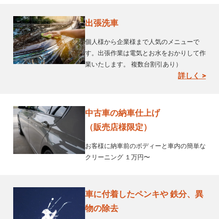
出張洗車
個人様から企業様まで人気のメニューで
す。出張作業は電気とお水をおかりして作
業いたします。 複数台割引あり）
詳しく >
中古車の納車仕上げ
（販売店様限定）
お客様に納車前のボディーと車内の簡単な
クリーニング １万円〜
車に付着したペンキや 鉄分、異
物の除去