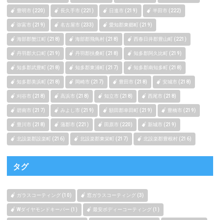
豊明市 (220)
長久手市 (221)
日進市 (219)
半田市 (222)
弥富市 (219)
名古屋市 (233)
愛知郡東郷町 (219)
海部郡蟹江町 (218)
海部郡飛鳥村 (218)
西春日井郡豊山町 (221)
丹羽郡大口町 (219)
丹羽郡扶桑町 (218)
知多郡阿久比町 (219)
知多郡武豊町 (218)
知多郡東浦町 (217)
知多郡南知多町 (218)
知多郡美浜町 (218)
岡崎市 (217)
豊田市 (218)
安城市 (218)
刈谷市 (218)
高浜市 (218)
知立市 (218)
西尾市 (218)
碧南市 (217)
みよし市 (219)
額田郡幸田町 (219)
豊橋市 (219)
豊川市 (218)
蒲郡市 (221)
田原市 (220)
新城市 (219)
北設楽郡設楽町 (216)
北設楽郡東栄町 (217)
北設楽郡豊根村 (216)
タグ
ガラスコーティング (10)
窓ガラスコーティング (3)
Wダイヤモンドキーパー (1)
最安ボディーコーティング (1)