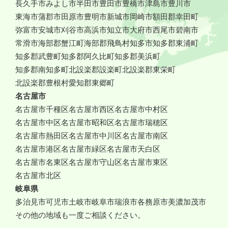
長久手市
みよし市
半田市
豊田市
豊橋市
津島市
豊川市
東海市
蒲郡市
田原市
豊明市
新城市
岡崎市
額田郡幸田町
弥富市
安城市
刈谷市
高浜市
知立市
大府市
西尾市
碧南市
常滑市
海部郡蟹江町
海部郡飛鳥村
知多市
知多郡東浦町
知多郡武豊町
知多郡阿久比町
知多郡美浜町
知多郡南知多町
北設楽郡設楽町
北設楽郡東栄町
北設楽郡豊根村
愛知郡東郷町
名古屋市
名古屋市千種区
名古屋市西区
名古屋市中村区
名古屋市中区
名古屋市昭和区
名古屋市瑞穂区
名古屋市熱田区
名古屋市中川区
名古屋市南区
名古屋市港区
名古屋市緑区
名古屋市天白区
名古屋市名東区
名古屋市守山区
名古屋市東区
名古屋市北区
岐阜県
多治見市
可児市
土岐市
岐阜市
瑞浪市
各務原市
美濃加茂市
その他の地域も一度ご相談ください。