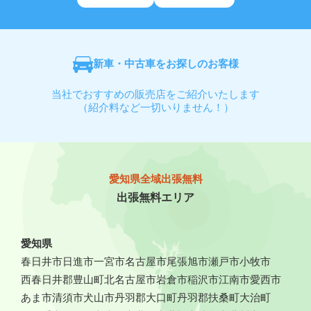
新車・中古車をお探しのお客様
当社でおすすめの販売店をご紹介いたします
（紹介料など一切いりません！）
愛知県全域出張無料
出張無料エリア
愛知県
春日井市
日進市
一宮市
名古屋市
尾張旭市
瀬戸市
小牧市
西春日井郡豊山町
北名古屋市
岩倉市
稲沢市
江南市
愛西市
あま市
清須市
犬山市
丹羽郡大口町
丹羽郡扶桑町
大治町