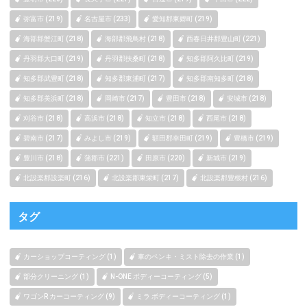
弥富市 (219)
名古屋市 (233)
愛知郡東郷町 (219)
海部郡蟹江町 (218)
海部郡飛鳥村 (218)
西春日井郡豊山町 (221)
丹羽郡大口町 (219)
丹羽郡扶桑町 (218)
知多郡阿久比町 (219)
知多郡武豊町 (218)
知多郡東浦町 (217)
知多郡南知多町 (218)
知多郡美浜町 (218)
岡崎市 (217)
豊田市 (218)
安城市 (218)
刈谷市 (218)
高浜市 (218)
知立市 (218)
西尾市 (218)
碧南市 (217)
みよし市 (219)
額田郡幸田町 (219)
豊橋市 (219)
豊川市 (218)
蒲郡市 (221)
田原市 (220)
新城市 (219)
北設楽郡設楽町 (216)
北設楽郡東栄町 (217)
北設楽郡豊根村 (216)
タグ
カーショップコーティング (1)
車のペンキ・ミスト除去の作業 (1)
部分クリーニング (1)
N-ONE ボディーコーティング (5)
ワゴンR カーコーティング (9)
ミラ ボディーコーティング (1)