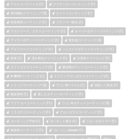
アルトコーティング (1)
クラウンカーコーティング (1)
車内嘔吐クリーニング (2)
ルーミーコーティング (1)
特殊車両コーティング (1)
プライマー除去 (1)
アルファード、ガラスコーティング (1)
キーパーボディーコーティング (1)
ディラーボディーコーティング (1)
最安値コーティング (4)
アルファードコーティング (1)
ハイエースボディーコーティング (1)
新車 (1)
浸水車内クリーニング (1)
水害車クリーニング (1)
タフトガラスコーティング (1)
愛知県ボディーコーティング (1)
N-WGNコーティング (1)
エブリィワゴンガラスコーティング (1)
トラックコーティング (2)
ワゴンRスマイル (1)
花粉シミ除去 (1)
建築塗料 (1)
適したボディーコーティング (1)
アクア カーコーティング (11)
ワゴンR ボディーコーティング (9)
ミラ ガラスコーティング (1)
アルトガラスコーティング (1)
コーティング予約 (1)
ボンネット磨き (1)
シエンタポリマー (1)
救急車コーティング (1)
フレッシュkeeper (1)