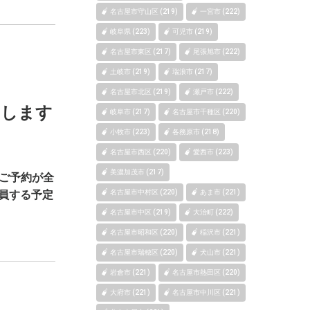
名古屋市守山区 (219)
一宮市 (222)
岐阜県 (223)
可児市 (219)
名古屋市東区 (217)
尾張旭市 (222)
土岐市 (219)
瑞浪市 (217)
名古屋市北区 (219)
瀬戸市 (222)
いします
岐阜市 (217)
名古屋市千種区 (220)
小牧市 (223)
各務原市 (218)
名古屋市西区 (220)
愛西市 (223)
美濃加茂市 (217)
にご予約が全
増員する予定
名古屋市中村区 (220)
あま市 (221)
名古屋市中区 (219)
大治町 (222)
名古屋市昭和区 (220)
稲沢市 (221)
名古屋市瑞穂区 (220)
犬山市 (221)
岩倉市 (221)
名古屋市熱田区 (220)
大府市 (221)
名古屋市中川区 (221)