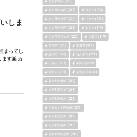
北名古屋市 (221)
名古屋市南区 (218)
清須市 (223)
名古屋市港区 (221)
江南市 (221)
願いしま
名古屋市緑区 (218)
知多市 (219)
名古屋市天白区 (220)
津島市 (219)
東海市 (221)
常滑市 (219)
に埋まってし
豊明市 (220)
長久手市 (221)
す🙇 カ
日進市 (219)
半田市 (222)
弥富市 (219)
名古屋市 (233)
愛知郡東郷町 (219)
海部郡蟹江町 (218)
海部郡飛鳥村 (218)
西春日井郡豊山町 (221)
丹羽郡大口町 (219)
丹羽郡扶桑町 (218)
知多郡阿久比町 (219)