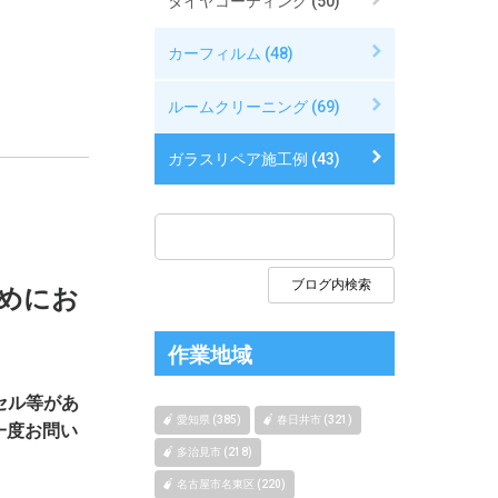
タイヤコーティング (50)
カーフィルム (48)
ルームクリーニング (69)
ガラスリペア施工例 (43)
めにお
作業地域
セル等があ
愛知県 (385)
春日井市 (321)
一度お問い
多治見市 (218)
名古屋市名東区 (220)