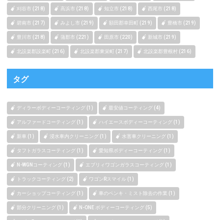
刈谷市 (218)
高浜市 (218)
知立市 (218)
西尾市 (218)
碧南市 (217)
みよし市 (219)
額田郡幸田町 (219)
豊橋市 (219)
豊川市 (218)
蒲郡市 (221)
田原市 (220)
新城市 (219)
北設楽郡設楽町 (216)
北設楽郡東栄町 (217)
北設楽郡豊根村 (216)
タグ
ディラーボディーコーティング (1)
最安値コーティング (4)
アルファードコーティング (1)
ハイエースボディーコーティング (1)
新車 (1)
浸水車内クリーニング (1)
水害車クリーニング (1)
タフトガラスコーティング (1)
愛知県ボディーコーティング (1)
N-WGNコーティング (1)
エブリィワゴンガラスコーティング (1)
トラックコーティング (2)
ワゴンRスマイル (1)
カーショップコーティング (1)
車のペンキ・ミスト除去の作業 (1)
部分クリーニング (1)
N-ONE ボディーコーティング (5)