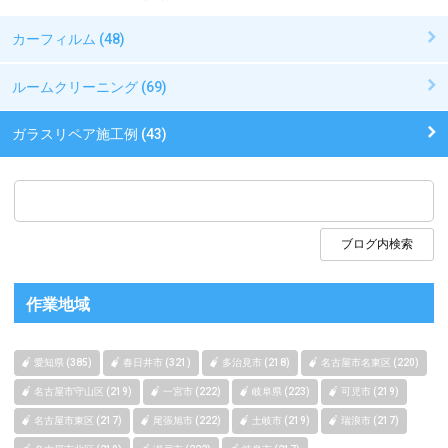
カーフィルム (48)
ルームクリーニング (69)
ガラスリペア施工例 (43)
作業地域
愛知県 (385)
春日井市 (321)
多治見市 (218)
名古屋市名東区 (220)
名古屋市守山区 (219)
一宮市 (222)
岐阜県 (223)
可児市 (219)
名古屋市東区 (217)
尾張旭市 (222)
土岐市 (219)
瑞浪市 (217)