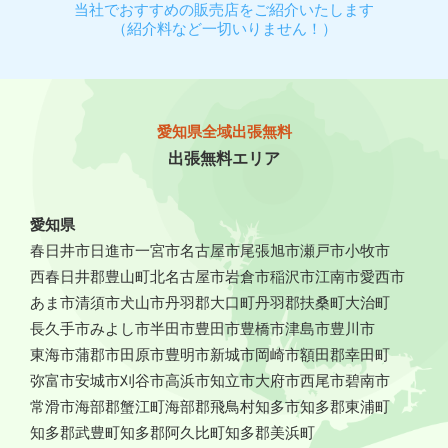
当社でおすすめの販売店をご紹介いたします
（紹介料など一切いりません！）
愛知県全域出張無料
出張無料エリア
愛知県
春日井市
日進市
一宮市
名古屋市
尾張旭市
瀬戸市
小牧市
西春日井郡豊山町
北名古屋市
岩倉市
稲沢市
江南市
愛西市
あま市
清須市
犬山市
丹羽郡大口町
丹羽郡扶桑町
大治町
長久手市
みよし市
半田市
豊田市
豊橋市
津島市
豊川市
東海市
蒲郡市
田原市
豊明市
新城市
岡崎市
額田郡幸田町
弥富市
安城市
刈谷市
高浜市
知立市
大府市
西尾市
碧南市
常滑市
海部郡蟹江町
海部郡飛鳥村
知多市
知多郡東浦町
知多郡武豊町
知多郡阿久比町
知多郡美浜町