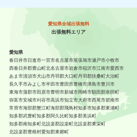
愛知県全域出張無料
出張無料エリア
愛知県
春日井市
日進市
一宮市
名古屋市
尾張旭市
瀬戸市
小牧市
西春日井郡豊山町
北名古屋市
岩倉市
稲沢市
江南市
愛西市
あま市
清須市
犬山市
丹羽郡大口町
丹羽郡扶桑町
大治町
長久手市
みよし市
半田市
豊田市
豊橋市
津島市
豊川市
東海市
蒲郡市
田原市
豊明市
新城市
岡崎市
額田郡幸田町
弥富市
安城市
刈谷市
高浜市
知立市
大府市
西尾市
碧南市
常滑市
海部郡蟹江町
海部郡飛鳥村
知多市
知多郡東浦町
知多郡武豊町
知多郡阿久比町
知多郡美浜町
知多郡南知多町
北設楽郡設楽町
北設楽郡東栄町
北設楽郡豊根村
愛知郡東郷町