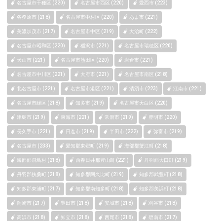
名古屋市千種区 (220)
名古屋市西区 (220)
愛西市 (223)
各務原市 (218)
名古屋市中村区 (220)
あま市 (221)
美濃加茂市 (217)
名古屋市中区 (219)
大治町 (222)
名古屋市昭和区 (220)
稲沢市 (221)
名古屋市瑞穂区 (220)
犬山市 (221)
名古屋市熱田区 (220)
岩倉市 (221)
名古屋市中川区 (221)
大府市 (221)
名古屋市南区 (218)
北名古屋市 (221)
名古屋市港区 (221)
清須市 (223)
江南市 (221)
名古屋市緑区 (218)
知多市 (219)
名古屋市天白区 (220)
津島市 (219)
東海市 (221)
常滑市 (219)
豊明市 (220)
長久手市 (221)
日進市 (219)
半田市 (222)
弥富市 (219)
名古屋市 (233)
愛知郡東郷町 (219)
海部郡蟹江町 (218)
海部郡飛鳥村 (218)
西春日井郡豊山町 (221)
丹羽郡大口町 (219)
丹羽郡扶桑町 (218)
知多郡阿久比町 (219)
知多郡武豊町 (218)
知多郡東浦町 (217)
知多郡南知多町 (218)
知多郡美浜町 (218)
岡崎市 (217)
豊田市 (218)
安城市 (218)
刈谷市 (218)
高浜市 (218)
知立市 (218)
西尾市 (218)
碧南市 (217)