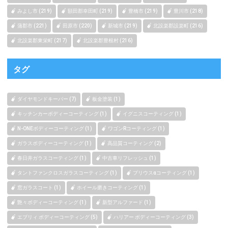
みよし市 (219)
額田郡幸田町 (219)
豊橋市 (219)
豊川市 (218)
蒲郡市 (221)
田原市 (220)
新城市 (219)
北設楽郡設楽町 (216)
北設楽郡東栄町 (217)
北設楽郡豊根村 (216)
タグ
ダイヤモンドキーパー (7)
板金塗装 (1)
キッチンカーボディーコーティング (1)
イグニスコーティング (1)
N-ONEボディーコーティング (1)
ワゴンRコーティング (1)
ガラスボディーコーティング (1)
高品質コーティング (2)
春日井ガラスコーティング (1)
中古車リフレッシュ (1)
タントファンクロスガラスコーティング (1)
プリウスαコーティング (1)
窓ガラスコート (1)
ホイール磨きコーティング (1)
艶々ボディーコーティング (1)
新型アルファード (1)
エブリィ ボディーコーティング (5)
ハリアー ボディーコーティング (3)