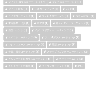
フィット ガラスコーティング (7)
ブレビスコーティング (1)
フィット磨き (1)
三菱コーティング (1)
ZR-V (1)
ライズコーティング (1)
フォルクスワーゲン (1)
持ち込み施工 (1)
車内除菌、消臭 (1)
最安値 (1)
部分ボディーコーティング (2)
新型シェンタ (1)
イグニスボディーコーティング (1)
スイフトコーティング (3)
ワゴンRガラスコーティング (1)
レジアスエースコーティング (1)
最新コーティング (1)
春日井最安コーティング (1)
ステップワゴンカーコーティング (2)
アルファード窓ガラスコーティング (1)
カークリーニング (2)
コンクリート付着車 (1)
クラウンコーティング (1)
More..