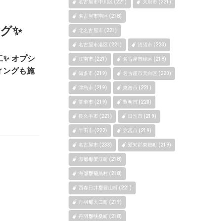
名古屋市中川区 (221)
大府市 (221)
名古屋市南区 (218)
グ✨
北名古屋市 (221)
名古屋市港区 (221)
清須市 (223)
✨ オプシ
江南市 (221)
名古屋市緑区 (218)
ィングも施
知多市 (219)
名古屋市天白区 (220)
津島市 (219)
東海市 (221)
常滑市 (219)
豊明市 (220)
長久手市 (221)
日進市 (219)
半田市 (222)
弥富市 (219)
名古屋市 (233)
愛知郡東郷町 (219)
海部郡蟹江町 (218)
海部郡飛鳥村 (218)
西春日井郡豊山町 (221)
丹羽郡大口町 (219)
丹羽郡扶桑町 (218)