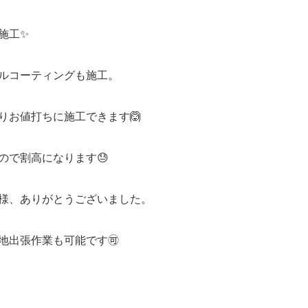
施工✨
ルコーティングも施工。
りお値打ちに施工できます🙆
ので割高になります😓
様、ありがとうございました。
地出張作業も可能です🉑