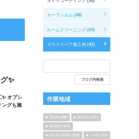
タイヤコーティング (50)
カーフィルム (48)
ルームクリーニング (69)
ガラスリペア施工例 (43)
グ✨
✨ オプシ
作業地域
ィングも施
愛知県 (385)
春日井市 (321)
多治見市 (218)
名古屋市名東区 (220)
一宮市 (222)