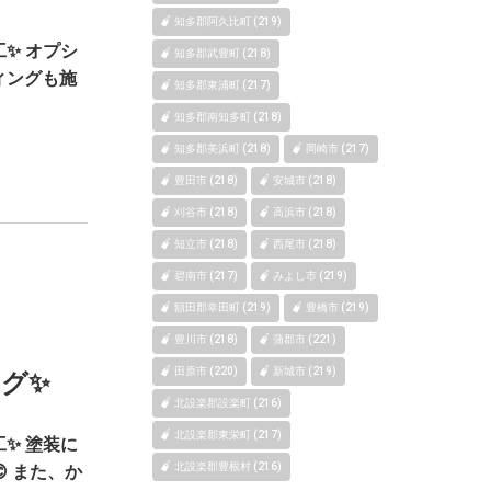
知多郡阿久比町 (219)
✨ オプシ
知多郡武豊町 (218)
ィングも施
知多郡東浦町 (217)
知多郡南知多町 (218)
知多郡美浜町 (218)
岡崎市 (217)
豊田市 (218)
安城市 (218)
刈谷市 (218)
高浜市 (218)
知立市 (218)
西尾市 (218)
碧南市 (217)
みよし市 (219)
額田郡幸田町 (219)
豊橋市 (219)
豊川市 (218)
蒲郡市 (221)
田原市 (220)
新城市 (219)
グ✨
北設楽郡設楽町 (216)
北設楽郡東栄町 (217)
✨ 塗装に
北設楽郡豊根村 (216)
 また、か