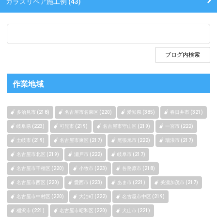
ガラスリペア施工例 (43)
作業地域
多治見市 (218)
名古屋市名東区 (220)
愛知県 (385)
春日井市 (321)
岐阜県 (223)
可児市 (219)
名古屋市守山区 (219)
一宮市 (222)
土岐市 (219)
名古屋市東区 (217)
尾張旭市 (222)
瑞浪市 (217)
名古屋市北区 (219)
瀬戸市 (222)
岐阜市 (217)
名古屋市千種区 (220)
小牧市 (223)
各務原市 (218)
名古屋市西区 (220)
愛西市 (223)
あま市 (221)
美濃加茂市 (217)
名古屋市中村区 (220)
大治町 (222)
名古屋市中区 (219)
稲沢市 (221)
名古屋市昭和区 (220)
犬山市 (221)