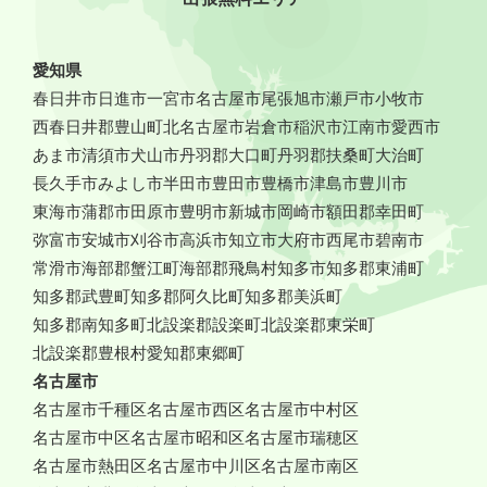
愛知県
春日井市
日進市
一宮市
名古屋市
尾張旭市
瀬戸市
小牧市
西春日井郡豊山町
北名古屋市
岩倉市
稲沢市
江南市
愛西市
あま市
清須市
犬山市
丹羽郡大口町
丹羽郡扶桑町
大治町
長久手市
みよし市
半田市
豊田市
豊橋市
津島市
豊川市
東海市
蒲郡市
田原市
豊明市
新城市
岡崎市
額田郡幸田町
弥富市
安城市
刈谷市
高浜市
知立市
大府市
西尾市
碧南市
常滑市
海部郡蟹江町
海部郡飛鳥村
知多市
知多郡東浦町
知多郡武豊町
知多郡阿久比町
知多郡美浜町
知多郡南知多町
北設楽郡設楽町
北設楽郡東栄町
北設楽郡豊根村
愛知郡東郷町
名古屋市
名古屋市千種区
名古屋市西区
名古屋市中村区
名古屋市中区
名古屋市昭和区
名古屋市瑞穂区
名古屋市熱田区
名古屋市中川区
名古屋市南区