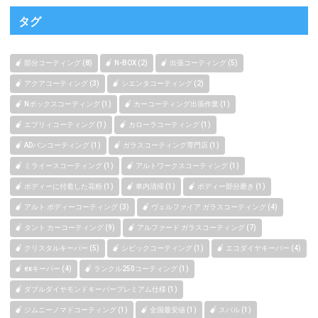
タグ
部分コーティング (8)
N-BOX (2)
出張コーティング (5)
アクアコーティング (3)
シエンタコーティング (2)
Nボックスコーティング (1)
カーコーティング出張作業 (1)
エブリィコーティング (1)
カローラコーティング (1)
ADバンコーティング (1)
ガラスコーティング専門店 (1)
ミライースコーティング (1)
アルトワークスコーティング (1)
ボディーに付着した花粉 (1)
車内清掃 (1)
ボディー部分磨き (1)
アルト ボディーコーティング (3)
ヴェルファイア ガラスコーティング (4)
タント カーコーティング (9)
アルファード ガラスコーティング (7)
クリスタルキーパー (5)
シビックコーティング (1)
エコダイヤキーパー (4)
exキーパー (4)
ランクル250コーティング (1)
ダブルダイヤモンドキーパープレミアム仕様 (1)
ジムニーノマドコーティング (1)
全国最安値 (1)
スバル (1)