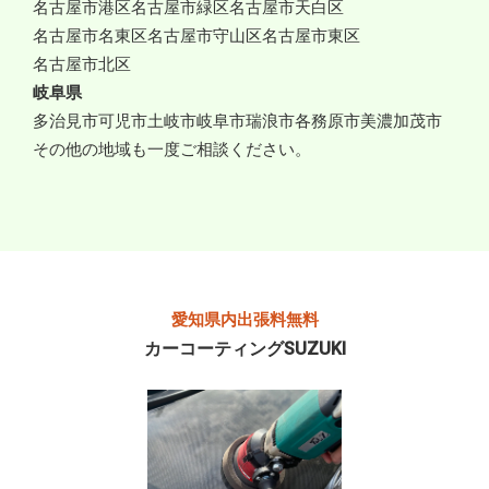
名古屋市港区
名古屋市緑区
名古屋市天白区
名古屋市名東区
名古屋市守山区
名古屋市東区
名古屋市北区
岐阜県
多治見市
可児市
土岐市
岐阜市
瑞浪市
各務原市
美濃加茂市
その他の地域も一度ご相談ください。
愛知県内出張料無料
カーコーティングSUZUKI