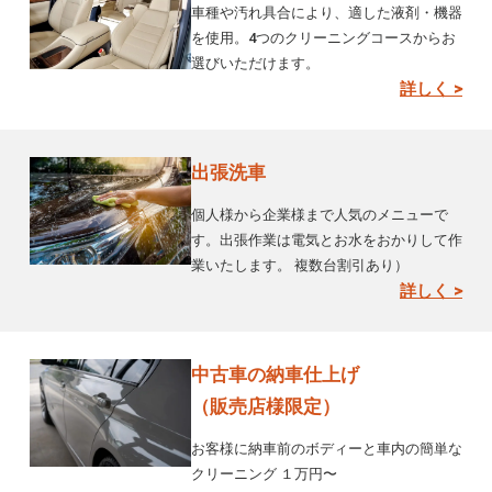
車種や汚れ具合により、適した液剤・機器
を使用。4つのクリーニングコースからお
選びいただけます。
詳しく >
出張洗車
個人様から企業様まで人気のメニューで
す。出張作業は電気とお水をおかりして作
業いたします。 複数台割引あり）
詳しく >
中古車の納車仕上げ
（販売店様限定）
お客様に納車前のボディーと車内の簡単な
クリーニング １万円〜