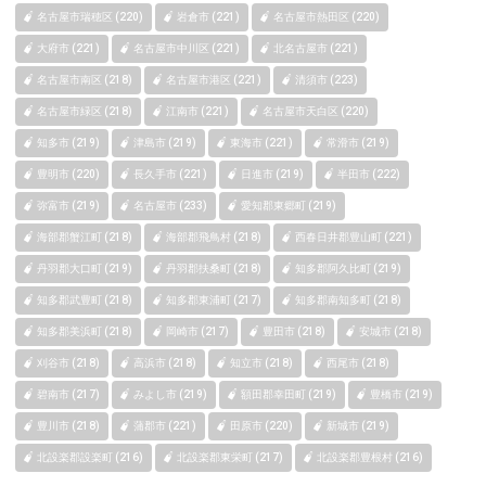
名古屋市瑞穂区 (220)
岩倉市 (221)
名古屋市熱田区 (220)
大府市 (221)
名古屋市中川区 (221)
北名古屋市 (221)
名古屋市南区 (218)
名古屋市港区 (221)
清須市 (223)
名古屋市緑区 (218)
江南市 (221)
名古屋市天白区 (220)
知多市 (219)
津島市 (219)
東海市 (221)
常滑市 (219)
豊明市 (220)
長久手市 (221)
日進市 (219)
半田市 (222)
弥富市 (219)
名古屋市 (233)
愛知郡東郷町 (219)
海部郡蟹江町 (218)
海部郡飛鳥村 (218)
西春日井郡豊山町 (221)
丹羽郡大口町 (219)
丹羽郡扶桑町 (218)
知多郡阿久比町 (219)
知多郡武豊町 (218)
知多郡東浦町 (217)
知多郡南知多町 (218)
知多郡美浜町 (218)
岡崎市 (217)
豊田市 (218)
安城市 (218)
刈谷市 (218)
高浜市 (218)
知立市 (218)
西尾市 (218)
碧南市 (217)
みよし市 (219)
額田郡幸田町 (219)
豊橋市 (219)
豊川市 (218)
蒲郡市 (221)
田原市 (220)
新城市 (219)
北設楽郡設楽町 (216)
北設楽郡東栄町 (217)
北設楽郡豊根村 (216)