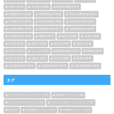
弥富市 (219)
名古屋市 (233)
愛知郡東郷町 (219)
海部郡蟹江町 (218)
海部郡飛鳥村 (218)
西春日井郡豊山町 (221)
丹羽郡大口町 (219)
丹羽郡扶桑町 (218)
知多郡阿久比町 (219)
知多郡武豊町 (218)
知多郡東浦町 (217)
知多郡南知多町 (218)
知多郡美浜町 (218)
岡崎市 (217)
豊田市 (218)
安城市 (218)
刈谷市 (218)
高浜市 (218)
知立市 (218)
西尾市 (218)
碧南市 (217)
みよし市 (219)
額田郡幸田町 (219)
豊橋市 (219)
豊川市 (218)
蒲郡市 (221)
田原市 (220)
新城市 (219)
北設楽郡設楽町 (216)
北設楽郡東栄町 (217)
北設楽郡豊根村 (216)
タグ
ディラーボディーコーティング (1)
最安値コーティング (4)
アルファードコーティング (1)
ハイエースボディーコーティング (1)
新車 (1)
浸水車内クリーニング (1)
水害車クリーニング (1)