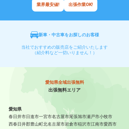
業界最安値!
出張作業OK!
新車・中古車をお探しのお客様
当社でおすすめの販売店をご紹介いたします
（紹介料など一切いりません！）
愛知県全域出張無料
出張無料エリア
愛知県
春日井市
日進市
一宮市
名古屋市
尾張旭市
瀬戸市
小牧市
西春日井郡豊山町
北名古屋市
岩倉市
稲沢市
江南市
愛西市