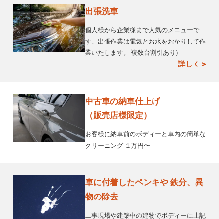
出張洗車
個人様から企業様まで人気のメニューで
す。出張作業は電気とお水をおかりして作
業いたします。 複数台割引あり）
詳しく >
中古車の納車仕上げ
（販売店様限定）
お客様に納車前のボディーと車内の簡単な
クリーニング １万円〜
車に付着したペンキや 鉄分、異
物の除去
工事現場や建築中の建物でボディーに上記