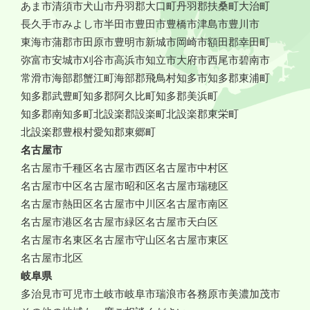
あま市
清須市
犬山市
丹羽郡大口町
丹羽郡扶桑町
大治町
長久手市
みよし市
半田市
豊田市
豊橋市
津島市
豊川市
東海市
蒲郡市
田原市
豊明市
新城市
岡崎市
額田郡幸田町
弥富市
安城市
刈谷市
高浜市
知立市
大府市
西尾市
碧南市
常滑市
海部郡蟹江町
海部郡飛鳥村
知多市
知多郡東浦町
知多郡武豊町
知多郡阿久比町
知多郡美浜町
知多郡南知多町
北設楽郡設楽町
北設楽郡東栄町
北設楽郡豊根村
愛知郡東郷町
名古屋市
名古屋市千種区
名古屋市西区
名古屋市中村区
名古屋市中区
名古屋市昭和区
名古屋市瑞穂区
名古屋市熱田区
名古屋市中川区
名古屋市南区
名古屋市港区
名古屋市緑区
名古屋市天白区
名古屋市名東区
名古屋市守山区
名古屋市東区
名古屋市北区
岐阜県
多治見市
可児市
土岐市
岐阜市
瑞浪市
各務原市
美濃加茂市