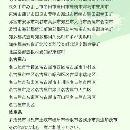
長久手市
みよし市
半田市
豊田市
豊橋市
津島市
豊川市
東海市
蒲郡市
田原市
豊明市
新城市
岡崎市
額田郡幸田町
弥富市
安城市
刈谷市
高浜市
知立市
大府市
西尾市
碧南市
常滑市
海部郡蟹江町
海部郡飛鳥村
知多市
知多郡東浦町
知多郡武豊町
知多郡阿久比町
知多郡美浜町
知多郡南知多町
北設楽郡設楽町
北設楽郡東栄町
北設楽郡豊根村
愛知郡東郷町
名古屋市
名古屋市千種区
名古屋市西区
名古屋市中村区
名古屋市中区
名古屋市昭和区
名古屋市瑞穂区
名古屋市熱田区
名古屋市中川区
名古屋市南区
名古屋市港区
名古屋市緑区
名古屋市天白区
名古屋市名東区
名古屋市守山区
名古屋市東区
名古屋市北区
岐阜県
多治見市
可児市
土岐市
岐阜市
瑞浪市
各務原市
美濃加茂市
その他の地域も一度ご相談ください。