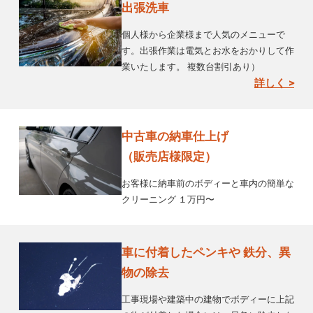
出張洗車
個人様から企業様まで人気のメニューで
す。出張作業は電気とお水をおかりして作
業いたします。 複数台割引あり）
詳しく >
中古車の納車仕上げ
（販売店様限定）
お客様に納車前のボディーと車内の簡単な
クリーニング １万円〜
車に付着したペンキや 鉄分、異
物の除去
工事現場や建築中の建物でボディーに上記