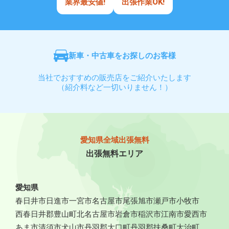
業界最安値!
出張作業OK!
新車・中古車をお探しのお客様
当社でおすすめの販売店をご紹介いたします
（紹介料など一切いりません！）
愛知県全域出張無料
出張無料エリア
愛知県
春日井市
日進市
一宮市
名古屋市
尾張旭市
瀬戸市
小牧市
西春日井郡豊山町
北名古屋市
岩倉市
稲沢市
江南市
愛西市
あま市
清須市
犬山市
丹羽郡大口町
丹羽郡扶桑町
大治町