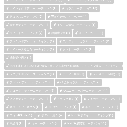
ハイエースワイドガラスコーティング (1)
ワゴンRクリスタルキーパー (1)
レイバックボディーコーティング (1)
ガラスコーティング (10)
窓ガラスコーティング (3)
Wダイヤモンドキーパー (1)
最安ボディーコーティング (1)
イグニス最強コーティング (1)
フィットコーティング (2)
静岡水没車 (1)
ボディーコート (1)
ランクルボディーコーティング (1)
アルファードガラスコーティング (2)
ハイエース適したコーティング (1)
タントコーティング (1)
塗装部分磨き (1)
道路工事による車の汚れ 解体工事による車の汚れ 新築、マンション建設、リフォーム工事によ
レクサスボディーコーティング (1)
ボディー研磨 (2)
メッキモール磨き (2)
ラパン ボディーコーティング (7)
ベゼル ガラスコーティング (4)
カローラ ボディーコーティング (3)
ジムニーキーパーコーティング (1)
ノアボディーコーティング (1)
トラック磨き (1)
ノアカーコーティング (1)
スペーシアカスタム (1)
ZR-Vコーティング (1)
革シートコーティング (1)
ワゴンRSmile (1)
ボディー磨き (4)
N-BOXボディーコーティング (1)
高品質 (1)
カーコーティング (5)
N-BOX最安値コーティング (1)