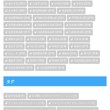
長久手市 (221)
日進市 (219)
半田市 (222)
弥富市 (219)
名古屋市 (233)
愛知郡東郷町 (219)
海部郡蟹江町 (218)
海部郡飛鳥村 (218)
西春日井郡豊山町 (221)
丹羽郡大口町 (219)
丹羽郡扶桑町 (218)
知多郡阿久比町 (219)
知多郡武豊町 (218)
知多郡東浦町 (217)
知多郡南知多町 (218)
知多郡美浜町 (218)
岡崎市 (217)
豊田市 (218)
安城市 (218)
刈谷市 (218)
高浜市 (218)
知立市 (218)
西尾市 (218)
碧南市 (217)
みよし市 (219)
額田郡幸田町 (219)
豊橋市 (219)
豊川市 (218)
蒲郡市 (221)
田原市 (220)
新城市 (219)
北設楽郡設楽町 (216)
北設楽郡東栄町 (217)
北設楽郡豊根村 (216)
タグ
経年劣化車 (1)
G’ZOX ハイモース コート ジ・エッジ (1)
デリカミニカーコーティング (1)
アルファードダイヤモンドキーパー (1)