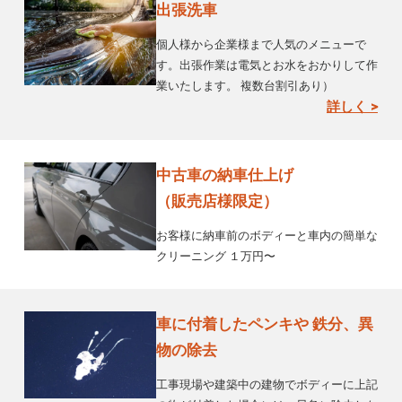
出張洗車
個人様から企業様まで人気のメニューで
す。出張作業は電気とお水をおかりして作
業いたします。 複数台割引あり）
詳しく >
中古車の納車仕上げ
（販売店様限定）
お客様に納車前のボディーと車内の簡単な
クリーニング １万円〜
車に付着したペンキや 鉄分、異
物の除去
工事現場や建築中の建物でボディーに上記