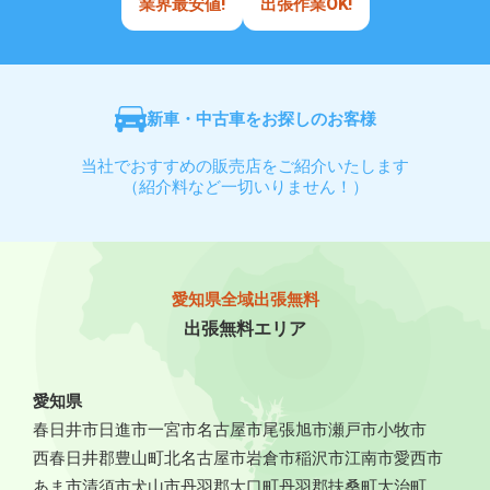
業界最安値!
出張作業OK!
新車・中古車をお探しのお客様
当社でおすすめの販売店をご紹介いたします
（紹介料など一切いりません！）
愛知県全域出張無料
出張無料エリア
愛知県
春日井市
日進市
一宮市
名古屋市
尾張旭市
瀬戸市
小牧市
西春日井郡豊山町
北名古屋市
岩倉市
稲沢市
江南市
愛西市
あま市
清須市
犬山市
丹羽郡大口町
丹羽郡扶桑町
大治町