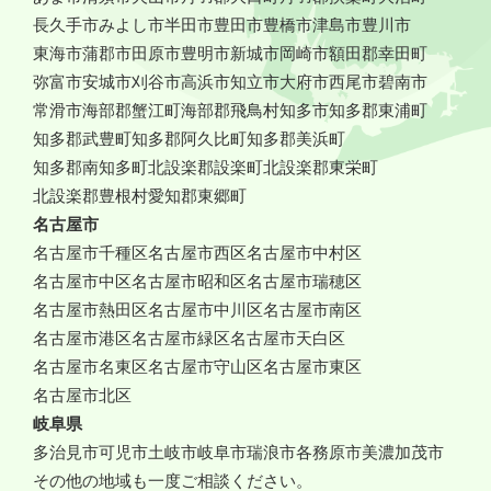
長久手市
みよし市
半田市
豊田市
豊橋市
津島市
豊川市
東海市
蒲郡市
田原市
豊明市
新城市
岡崎市
額田郡幸田町
弥富市
安城市
刈谷市
高浜市
知立市
大府市
西尾市
碧南市
常滑市
海部郡蟹江町
海部郡飛鳥村
知多市
知多郡東浦町
知多郡武豊町
知多郡阿久比町
知多郡美浜町
知多郡南知多町
北設楽郡設楽町
北設楽郡東栄町
北設楽郡豊根村
愛知郡東郷町
名古屋市
名古屋市千種区
名古屋市西区
名古屋市中村区
名古屋市中区
名古屋市昭和区
名古屋市瑞穂区
名古屋市熱田区
名古屋市中川区
名古屋市南区
名古屋市港区
名古屋市緑区
名古屋市天白区
名古屋市名東区
名古屋市守山区
名古屋市東区
名古屋市北区
岐阜県
多治見市
可児市
土岐市
岐阜市
瑞浪市
各務原市
美濃加茂市
その他の地域も一度ご相談ください。