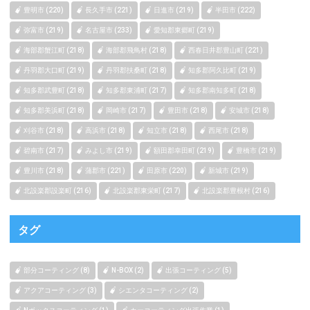
豊明市 (220)
長久手市 (221)
日進市 (219)
半田市 (222)
弥富市 (219)
名古屋市 (233)
愛知郡東郷町 (219)
海部郡蟹江町 (218)
海部郡飛鳥村 (218)
西春日井郡豊山町 (221)
丹羽郡大口町 (219)
丹羽郡扶桑町 (218)
知多郡阿久比町 (219)
知多郡武豊町 (218)
知多郡東浦町 (217)
知多郡南知多町 (218)
知多郡美浜町 (218)
岡崎市 (217)
豊田市 (218)
安城市 (218)
刈谷市 (218)
高浜市 (218)
知立市 (218)
西尾市 (218)
碧南市 (217)
みよし市 (219)
額田郡幸田町 (219)
豊橋市 (219)
豊川市 (218)
蒲郡市 (221)
田原市 (220)
新城市 (219)
北設楽郡設楽町 (216)
北設楽郡東栄町 (217)
北設楽郡豊根村 (216)
タグ
部分コーティング (8)
N-BOX (2)
出張コーティング (5)
アクアコーティング (3)
シエンタコーティング (2)