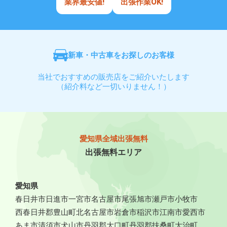
業界最安値!
出張作業OK!
新車・中古車をお探しのお客様
当社でおすすめの販売店をご紹介いたします
（紹介料など一切いりません！）
愛知県全域出張無料
出張無料エリア
愛知県
春日井市
日進市
一宮市
名古屋市
尾張旭市
瀬戸市
小牧市
西春日井郡豊山町
北名古屋市
岩倉市
稲沢市
江南市
愛西市
あま市
清須市
犬山市
丹羽郡大口町
丹羽郡扶桑町
大治町