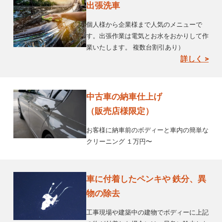
出張洗車
個人様から企業様まで人気のメニューで
す。出張作業は電気とお水をおかりして作
業いたします。 複数台割引あり）
詳しく >
中古車の納車仕上げ
（販売店様限定）
お客様に納車前のボディーと車内の簡単な
クリーニング １万円〜
車に付着したペンキや 鉄分、異
物の除去
工事現場や建築中の建物でボディーに上記