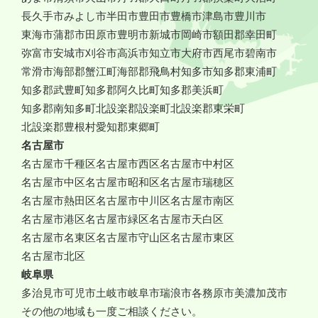
長久手市
みよし市
半田市
豊田市
豊橋市
津島市
豊川市
東海市
蒲郡市
田原市
豊明市
新城市
岡崎市
額田郡幸田町
弥富市
安城市
刈谷市
高浜市
知立市
大府市
西尾市
碧南市
常滑市
海部郡蟹江町
海部郡飛鳥村
知多市
知多郡東浦町
知多郡武豊町
知多郡阿久比町
知多郡美浜町
知多郡南知多町
北設楽郡設楽町
北設楽郡東栄町
北設楽郡豊根村
愛知郡東郷町
名古屋市
名古屋市千種区
名古屋市西区
名古屋市中村区
名古屋市中区
名古屋市昭和区
名古屋市瑞穂区
名古屋市熱田区
名古屋市中川区
名古屋市南区
名古屋市港区
名古屋市緑区
名古屋市天白区
名古屋市名東区
名古屋市守山区
名古屋市東区
名古屋市北区
岐阜県
多治見市
可児市
土岐市
岐阜市
瑞浪市
各務原市
美濃加茂市
その他の地域も一度ご相談ください。