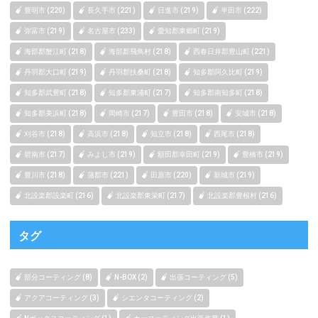
豊明市 (220)
長久手市 (221)
日進市 (219)
半田市 (222)
弥富市 (219)
名古屋市 (233)
愛知郡東郷町 (219)
海部郡蟹江町 (218)
海部郡飛鳥村 (218)
西春日井郡豊山町 (221)
丹羽郡大口町 (219)
丹羽郡扶桑町 (218)
知多郡阿久比町 (219)
知多郡武豊町 (218)
知多郡東浦町 (217)
知多郡南知多町 (218)
知多郡美浜町 (218)
岡崎市 (217)
豊田市 (218)
安城市 (218)
刈谷市 (218)
高浜市 (218)
知立市 (218)
西尾市 (218)
碧南市 (217)
みよし市 (219)
額田郡幸田町 (219)
豊橋市 (219)
豊川市 (218)
蒲郡市 (221)
田原市 (220)
新城市 (219)
北設楽郡設楽町 (216)
北設楽郡東栄町 (217)
北設楽郡豊根村 (216)
タグ
部分コーティング (8)
N-BOX (2)
出張コーティング (5)
アクアコーティング (3)
シエンタコーティング (2)