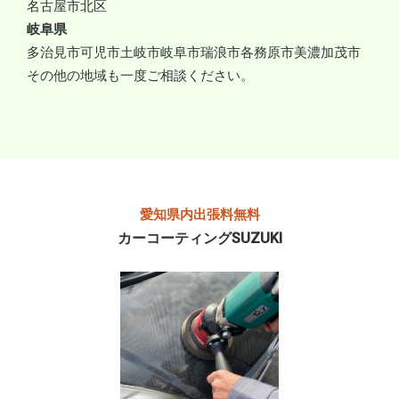
名古屋市北区
岐阜県
多治見市
可児市
土岐市
岐阜市
瑞浪市
各務原市
美濃加茂市
その他の地域も一度ご相談ください。
愛知県内出張料無料
カーコーティングSUZUKI