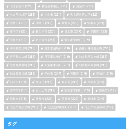
北名古屋市 (221)
名古屋市港区 (221)
清須市 (223)
名古屋市緑区 (218)
江南市 (221)
名古屋市天白区 (220)
知多市 (219)
津島市 (219)
東海市 (221)
常滑市 (219)
豊明市 (220)
長久手市 (221)
日進市 (219)
半田市 (222)
弥富市 (219)
名古屋市 (233)
愛知郡東郷町 (219)
海部郡蟹江町 (218)
海部郡飛鳥村 (218)
西春日井郡豊山町 (221)
丹羽郡大口町 (219)
丹羽郡扶桑町 (218)
知多郡阿久比町 (219)
知多郡武豊町 (218)
知多郡東浦町 (217)
知多郡南知多町 (218)
知多郡美浜町 (218)
岡崎市 (217)
豊田市 (218)
安城市 (218)
刈谷市 (218)
高浜市 (218)
知立市 (218)
西尾市 (218)
碧南市 (217)
みよし市 (219)
額田郡幸田町 (219)
豊橋市 (219)
豊川市 (218)
蒲郡市 (221)
田原市 (220)
新城市 (219)
北設楽郡設楽町 (216)
北設楽郡東栄町 (217)
北設楽郡豊根村 (216)
タグ