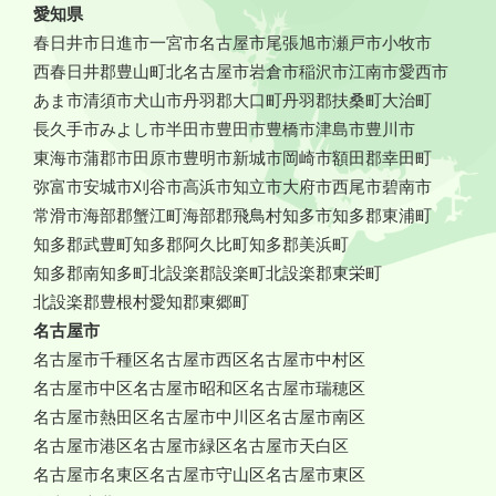
愛知県
春日井市
日進市
一宮市
名古屋市
尾張旭市
瀬戸市
小牧市
西春日井郡豊山町
北名古屋市
岩倉市
稲沢市
江南市
愛西市
あま市
清須市
犬山市
丹羽郡大口町
丹羽郡扶桑町
大治町
長久手市
みよし市
半田市
豊田市
豊橋市
津島市
豊川市
東海市
蒲郡市
田原市
豊明市
新城市
岡崎市
額田郡幸田町
弥富市
安城市
刈谷市
高浜市
知立市
大府市
西尾市
碧南市
常滑市
海部郡蟹江町
海部郡飛鳥村
知多市
知多郡東浦町
知多郡武豊町
知多郡阿久比町
知多郡美浜町
知多郡南知多町
北設楽郡設楽町
北設楽郡東栄町
北設楽郡豊根村
愛知郡東郷町
名古屋市
名古屋市千種区
名古屋市西区
名古屋市中村区
名古屋市中区
名古屋市昭和区
名古屋市瑞穂区
名古屋市熱田区
名古屋市中川区
名古屋市南区
名古屋市港区
名古屋市緑区
名古屋市天白区
名古屋市名東区
名古屋市守山区
名古屋市東区